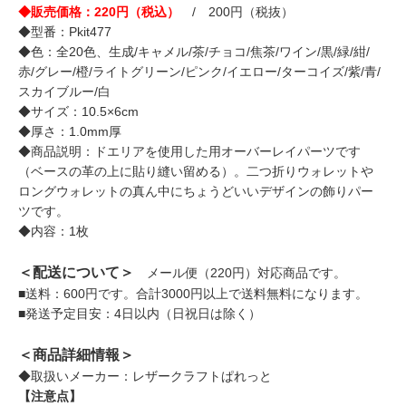
◆販売価格：220円（税込）
/ 200円（税抜）
◆型番：Pkit477
◆色：全20色、生成/キャメル/茶/チョコ/焦茶/ワイン/黒/緑/紺/
赤/グレー/橙/ライトグリーン/ピンク/イエロー/ターコイズ/紫/青/
スカイブルー/白
◆サイズ：10.5×6cm
◆厚さ：1.0mm厚
◆商品説明：ドエリアを使用した用オーバーレイパーツです
（ベースの革の上に貼り縫い留める）。二つ折りウォレットや
ロングウォレットの真ん中にちょうどいいデザインの飾りパー
ツです。
◆内容：1枚
＜配送について＞
メール便（220円）対応商品です。
■送料：600円です。合計3000円以上で送料無料になります。
■発送予定目安：4日以内（日祝日は除く）
＜商品詳細情報＞
◆取扱いメーカー：レザークラフトぱれっと
【注意点】