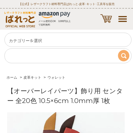
【公式】レザークラフト材料専門店ぱれっと‐皮革･キット･工具等を販売
メール便対応OK 3,000円以上
で送料無料
ホーム
>
皮革キット
>
ウォレット
【オーバーレイパーツ】飾り用 センタ
ー 全20色 10.5×6cm 1.0mm厚 1枚