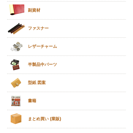
副資材
ファスナー
レザー
チャーム
半製品
中パーツ
型紙 図案
書籍
まとめ買い
(業販)