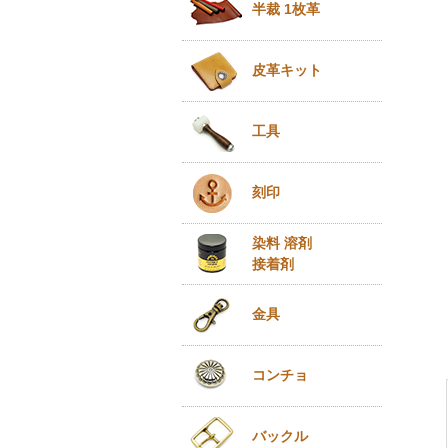
半裁 1枚革
皮革キット
工具
刻印
染料 溶剤
接着剤
金具
コンチョ
バックル