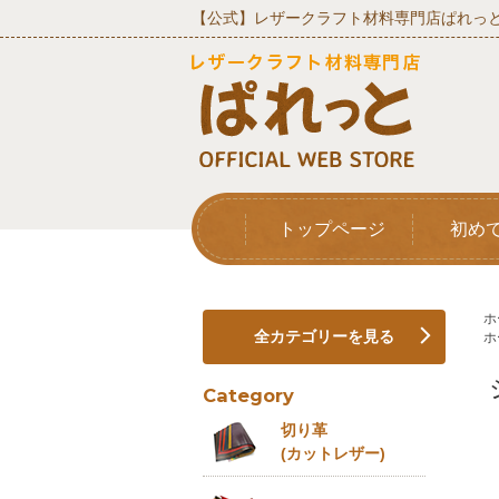
【公式】レザークラフト材料専門店ぱれっと
トップページ
初め
ホ
全カテゴリーを見る
ホ
Category
切り革
(カットレザー)