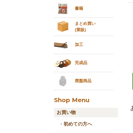
書籍
まとめ買い
(業販)
加工
完成品
廃盤商品
Shop Menu
お買い物
・
初めての方へ