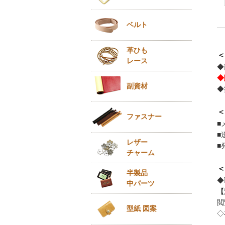
ベルト
革ひも
＜
レース
◆
◆
副資材
◆
＜
ファスナー
■
■
レザー
■
チャーム
＜
半製品
◆
中パーツ
【
閲
型紙 図案
◇