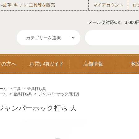
‐皮革･キット･工具等を販売
マイアカウント
ロ
メール便対応OK 3,00
ての方へ
お買い物ガイド
店舗情報
教
ーム
>
工具
>
金具打ち具
ーム
>
金具打ち具
>
ジャンパーホック用打具
ジャンパーホック打ち 大