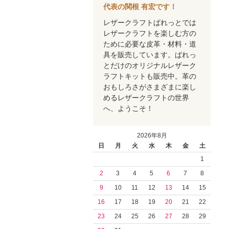
代表の関根 有宏です！
レザークラフトぱれっとでは
レザークラフトを楽しむ方の
ために必要な皮革・材料・道
具を販売しています。ぱれっ
とだけのオリジナルレザーク
ラフトキットも販売中。革の
おもしろさがさまざまに楽し
めるレザークラフトの世界
へ、ようこそ！
2026年8月
日
月
火
水
木
金
土
1
2
3
4
5
6
7
8
9
10
11
12
13
14
15
16
17
18
19
20
21
22
23
24
25
26
27
28
29