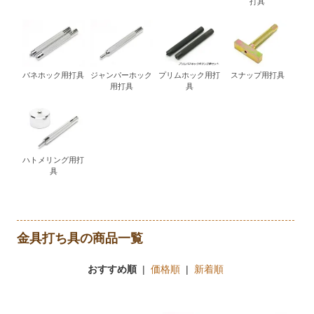
打具
バネホック用打具
ジャンパーホック
プリムホック用打
スナップ用打具
用打具
具
ハトメリング用打
具
金具打ち具の商品一覧
おすすめ順
|
価格順
|
新着順