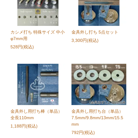
カシメ打ち 特殊サイズ 中小
金具外し打ち 5点セット
φ7mm用
3,300円(税込)
528円(税込)
金具外し用打ち棒（単品）
金具外し用打ち台（単品）
全長110mm
7.5mm/9.8mm/13mm/15.5
mm
1,188円(税込)
792円(税込)