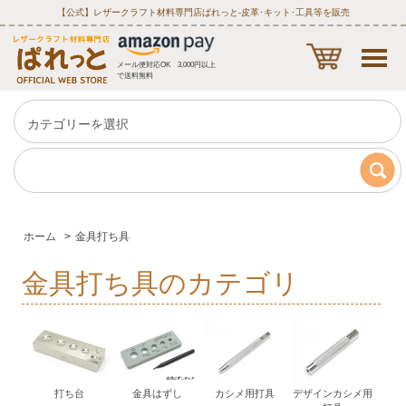
【公式】レザークラフト材料専門店ぱれっと‐皮革･キット･工具等を販売
メール便対応OK 3,000円以上
で送料無料
ホーム
>
金具打ち具
金具打ち具のカテゴリ
打ち台
金具はずし
カシメ用打具
デザインカシメ用