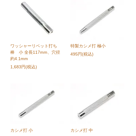
ワッシャーリベット打ち
特製カシメ打 極小
棒 小 全長117mm、穴径
495円(税込)
約4.1mm
1,683円(税込)
カシメ打 小
カシメ打 中