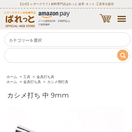
【公式】レザークラフト材料専門店ぱれっと‐皮革･キット･工具等を販売
メール便対応OK 3,000円以上
で送料無料
ホーム
>
工具
>
金具打ち具
ホーム
>
金具打ち具
>
カシメ用打具
カシメ打ち 中 9mm