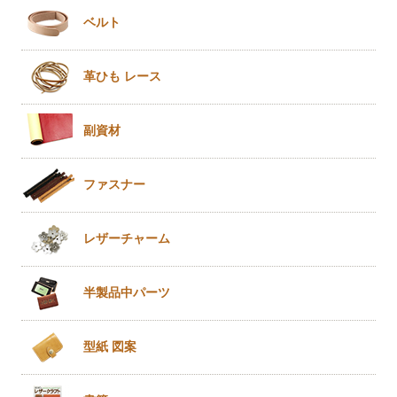
ベルト
革ひも
レース
副資材
ファスナー
レザー
チャーム
半製品
中パーツ
型紙 図案