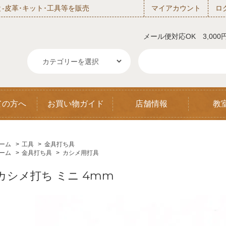
‐皮革･キット･工具等を販売
マイアカウント
ロ
メール便対応OK 3,00
ての方へ
お買い物ガイド
店舗情報
教
ーム
>
工具
>
金具打ち具
ーム
>
金具打ち具
>
カシメ用打具
カシメ打ち ミニ 4mm