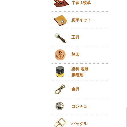
半裁 1枚革
皮革キット
工具
刻印
染料 溶剤
接着剤
金具
コンチョ
バックル