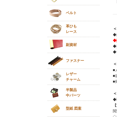
ベルト
革ひも
＜
レース
◆
◆
副資材
◆
◆
ファスナー
＜
■
レザー
■
チャーム
■
半製品
＜
中パーツ
◆
【
型紙 図案
閲
◇