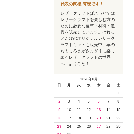
代表の関根 有宏です！
レザークラフトぱれっとでは
レザークラフトを楽しむ方の
ために必要な皮革・材料・道
具を販売しています。ぱれっ
とだけのオリジナルレザーク
ラフトキットも販売中。革の
おもしろさがさまざまに楽し
めるレザークラフトの世界
へ、ようこそ！
2026年8月
日
月
火
水
木
金
土
1
2
3
4
5
6
7
8
9
10
11
12
13
14
15
16
17
18
19
20
21
22
23
24
25
26
27
28
29