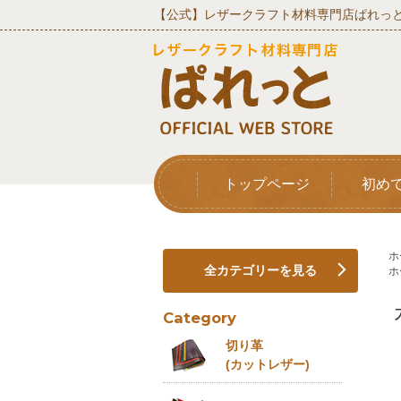
【公式】レザークラフト材料専門店ぱれっと
トップページ
初め
ホ
全カテゴリーを見る
ホ
Category
切り革
(カットレザー)