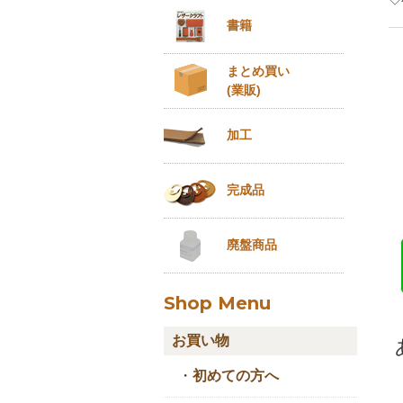
書籍
まとめ買い
(業販)
加工
完成品
廃盤商品
Shop Menu
お買い物
・
初めての方へ