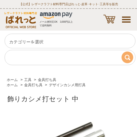
【公式】レザークラフト材料専門店ぱれっと‐皮革･キット･工具等を販売
メール便対応OK 3,000円以上
で送料無料
ホーム
>
工具
>
金具打ち具
ホーム
>
金具打ち具
>
デザインカシメ用打具
飾りカシメ打セット 中