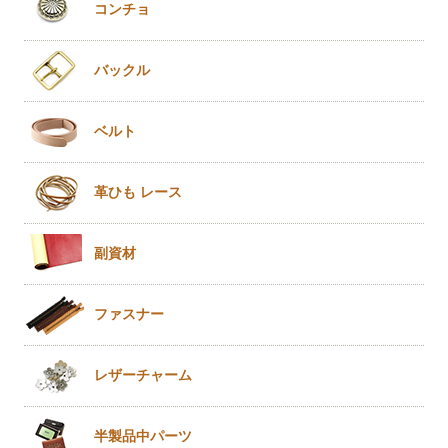
コンチョ
バックル
ベルト
革ひも
レース
副資材
ファスナー
レザー
チャーム
半製品
中パーツ