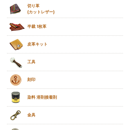
切り革
(カットレザー)
半裁 1枚革
皮革キット
工具
刻印
染料 溶剤
接着剤
金具