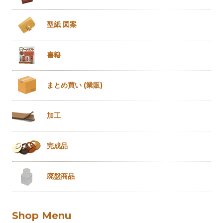
型紙 図案
書籍
まとめ買い
(業販)
加工
完成品
廃盤商品
Shop Menu