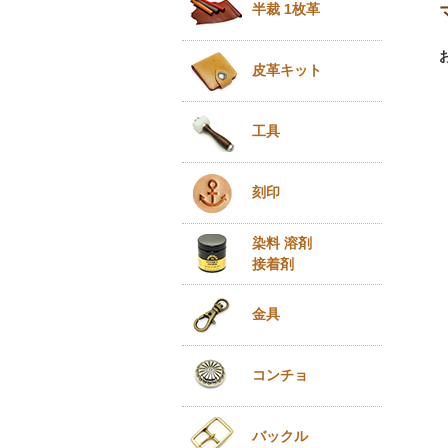
半裁 1枚革
皮革キット
工具
刻印
染料 溶剤
接着剤
金具
コンチョ
バックル