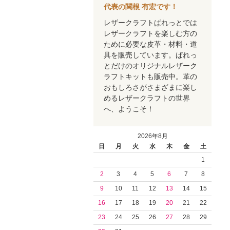
代表の関根 有宏です！
レザークラフトぱれっとでは
レザークラフトを楽しむ方の
ために必要な皮革・材料・道
具を販売しています。ぱれっ
とだけのオリジナルレザーク
ラフトキットも販売中。革の
おもしろさがさまざまに楽し
めるレザークラフトの世界
へ、ようこそ！
2026年8月
日
月
火
水
木
金
土
1
2
3
4
5
6
7
8
9
10
11
12
13
14
15
16
17
18
19
20
21
22
23
24
25
26
27
28
29