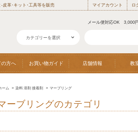
‐皮革･キット･工具等を販売
マイアカウント
ロ
メール便対応OK 3,00
ての方へ
お買い物ガイド
店舗情報
教
ホーム
>
染料 溶剤 接着剤
>
マーブリング
マーブリングのカテゴリ