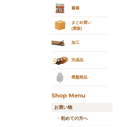
書籍
まとめ買い
(業販)
加工
完成品
廃盤商品
Shop Menu
お買い物
・
初めての方へ