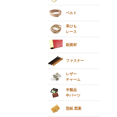
ベルト
革ひも
レース
副資材
ファスナー
レザー
チャーム
半製品
中パーツ
型紙 図案