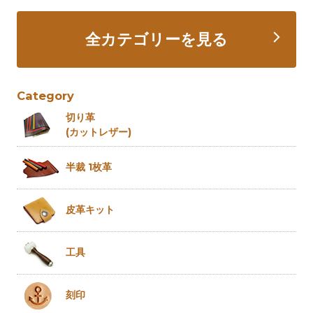
全カテゴリーを見る
Category
切り革
(カットレザー)
半裁 1枚革
皮革キット
工具
刻印