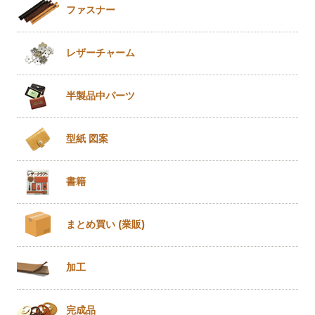
ファスナー
レザー
チャーム
半製品
中パーツ
型紙 図案
書籍
まとめ買い
(業販)
加工
完成品