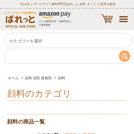
【公式】レザークラフト材料専門店ぱれっと‐皮革･キット･工具等を販売
メール便対応OK 3,000円以上
で送料無料
ホーム
>
染料 溶剤 接着剤
>
顔料
顔料のカテゴリ
顔料の商品一覧