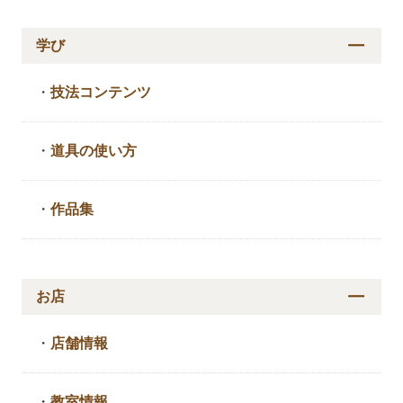
学び
・
技法コンテンツ
・
道具の使い方
・
作品集
お店
・
店舗情報
・
教室情報