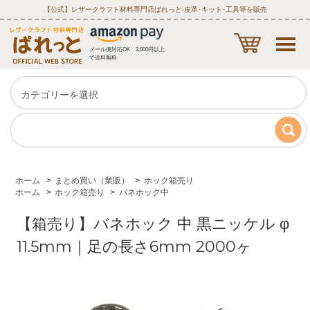
【公式】レザークラフト材料専門店ぱれっと‐皮革･キット･工具等を販売
メール便対応OK 3,000円以上
で送料無料
ホーム
>
まとめ買い（業販）
>
ホック箱売り
ホーム
>
ホック箱売り
>
バネホック中
【箱売り】バネホック 中 黒ニッケル φ
11.5mm｜足の長さ6mm 2000ヶ