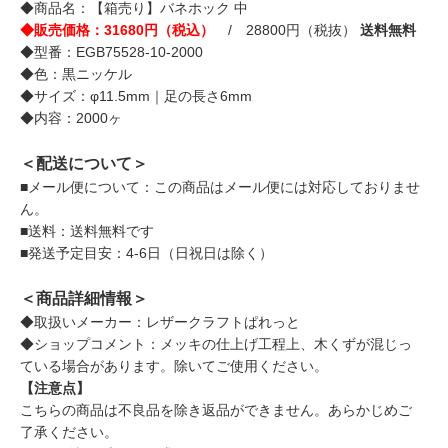
◆商品名：【箱売り】バネホック 中
◆販売価格：31680円（税込）
/ 28800円（税抜）
送料無料
◆型番：EGB75528-10-2000
◆色：黒ニッケル
◆サイズ：φ11.5mm｜足の長さ6mm
◆内容：2000ヶ
＜配送について＞
■メール便について：この商品はメール便には対応しておりませ
ん。
■送料：送料無料です
■発送予定目安：4-6日（日祝日は除く）
＜商品詳細情報＞
◆取扱いメーカー：レザークラフトぱれっと
◆ショップコメント：メッキの仕上げ工程上、木くずが混じっ
ている場合があります。除いてご使用ください。
【注意点】
こちらの商品は不良品を除き返品ができません。あらかじめご
了承ください。