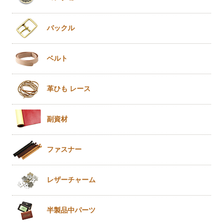
バックル
ベルト
革ひも
レース
副資材
ファスナー
レザー
チャーム
半製品
中パーツ