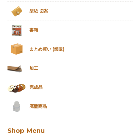
型紙 図案
書籍
まとめ買い
(業販)
加工
完成品
廃盤商品
Shop Menu