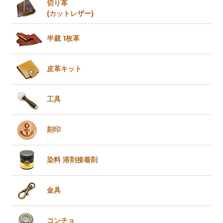
切り革
(カットレザー)
半裁 1枚革
皮革キット
工具
刻印
染料 溶剤
接着剤
金具
コンチョ