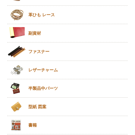
革ひも
レース
副資材
ファスナー
レザー
チャーム
半製品
中パーツ
型紙 図案
書籍