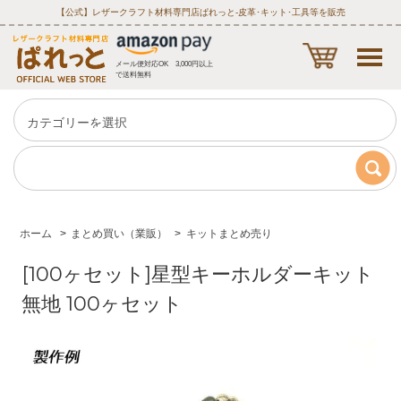
【公式】レザークラフト材料専門店ぱれっと‐皮革･キット･工具等を販売
メール便対応OK 3,000円以上
で送料無料
ホーム
>
まとめ買い（業販）
>
キットまとめ売り
[100ヶセット]星型キーホルダーキット
無地 100ヶセット