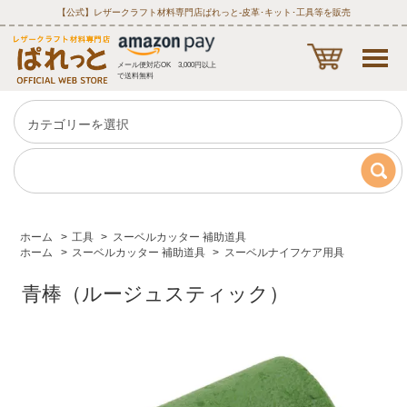
【公式】レザークラフト材料専門店ぱれっと‐皮革･キット･工具等を販売
メール便対応OK 3,000円以上
で送料無料
ホーム
>
工具
>
スーベルカッター 補助道具
ホーム
>
スーベルカッター 補助道具
>
スーベルナイフケア用具
青棒（ルージュスティック）