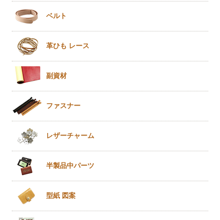
ベルト
革ひも
レース
副資材
ファスナー
レザー
チャーム
半製品
中パーツ
型紙 図案