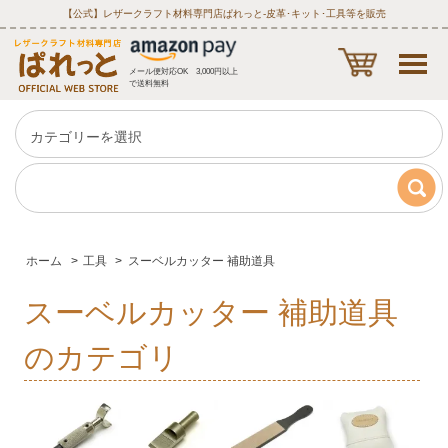
【公式】レザークラフト材料専門店ぱれっと‐皮革･キット･工具等を販売
メール便対応OK 3,000円以上
で送料無料
ホーム
>
工具
>
スーベルカッター 補助道具
スーベルカッター 補助道具
のカテゴリ