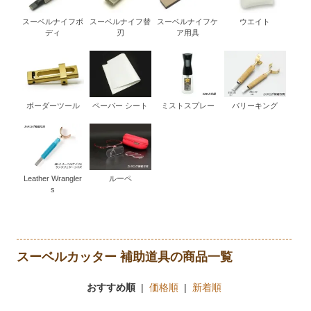
スーベルナイフボ
スーベルナイフ替
スーベルナイフケ
ウエイト
ディ
刃
ア用具
ボーダーツール
ペーパー シート
ミストスプレー
バリーキング
Leather Wrangler
ルーペ
s
スーベルカッター 補助道具の商品一覧
おすすめ順
|
価格順
|
新着順