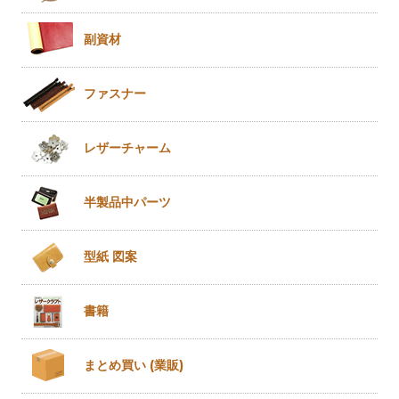
副資材
ファスナー
レザー
チャーム
半製品
中パーツ
型紙 図案
書籍
まとめ買い
(業販)