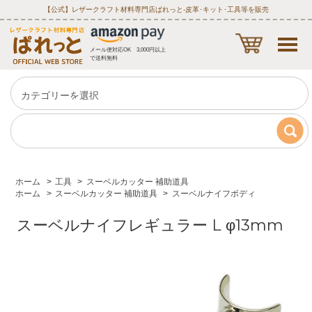
【公式】レザークラフト材料専門店ぱれっと‐皮革･キット･工具等を販売
メール便対応OK 3,000円以上
で送料無料
ホーム
>
工具
>
スーベルカッター 補助道具
ホーム
>
スーベルカッター 補助道具
>
スーベルナイフボディ
スーベルナイフレギュラー L φ13mm