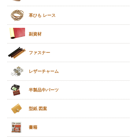
革ひも
レース
副資材
ファスナー
レザー
チャーム
半製品
中パーツ
型紙 図案
書籍