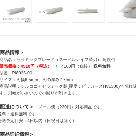
商品情報＞
商品名：セラミックブレード（スーベルナイフ替刃） 角度付
販売価格：4510円（税込）
/ 4100円（税抜）
送料無料
型番：PI8026-00
サイズ：刃幅6.5mm、刃の厚み2.7mm
商品説明：ジルコニアセラミック製(硬度：ビッカースHV1300)で切
す。刃幅が小さいので小回りが利きます。
配送について＞
メール便（220円）対応商品です。
送料：送料無料です
発送予定目安：4日以内（日祝日は除く）
商品詳細情報＞