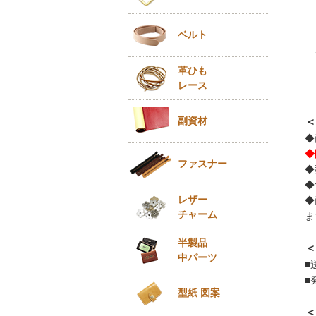
ベルト
革ひも
レース
副資材
＜
◆
◆
ファスナー
◆
◆
レザー
◆
チャーム
ま
半製品
＜
中パーツ
■
■
型紙 図案
＜