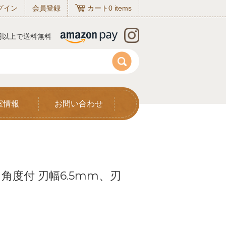
グイン
会員登録
カート
0
items
0円以上で送料無料
室情報
お問い合わせ
度付 刃幅6.5mm、刃