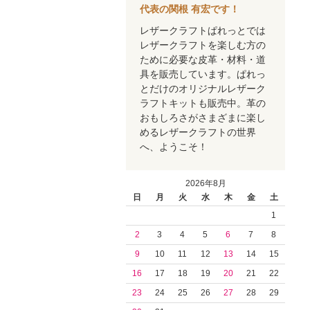
代表の関根 有宏です！
レザークラフトぱれっとでは
レザークラフトを楽しむ方の
ために必要な皮革・材料・道
具を販売しています。ぱれっ
とだけのオリジナルレザーク
ラフトキットも販売中。革の
おもしろさがさまざまに楽し
めるレザークラフトの世界
へ、ようこそ！
2026年8月
日
月
火
水
木
金
土
1
2
3
4
5
6
7
8
9
10
11
12
13
14
15
16
17
18
19
20
21
22
23
24
25
26
27
28
29