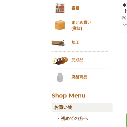
◆
書籍
【
閲
まとめ買い
◇
(業販)
加工
完成品
廃盤商品
Shop Menu
お買い物
・
初めての方へ