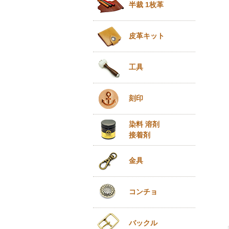
半裁 1枚革
皮革キット
工具
刻印
染料 溶剤
接着剤
金具
コンチョ
バックル