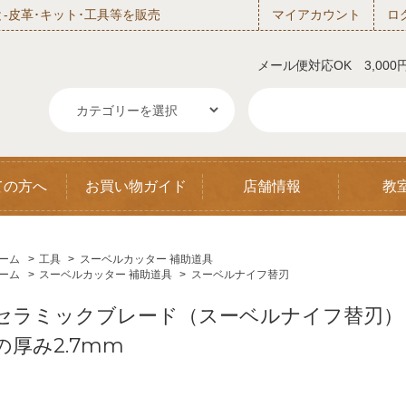
‐皮革･キット･工具等を販売
マイアカウント
ロ
メール便対応OK 3,00
ての方へ
お買い物ガイド
店舗情報
教
ーム
>
工具
>
スーベルカッター 補助道具
ーム
>
スーベルカッター 補助道具
>
スーベルナイフ替刃
セラミックブレード（スーベルナイフ替刃） 角
の厚み2.7mm