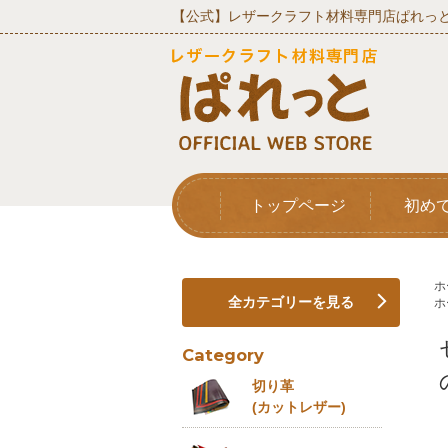
【公式】レザークラフト材料専門店ぱれっと
トップページ
初め
ホ
全カテゴリーを見る
ホ
Category
切り革
(カットレザー)