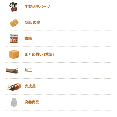
半製品
中パーツ
型紙 図案
書籍
まとめ買い
(業販)
加工
完成品
廃盤商品