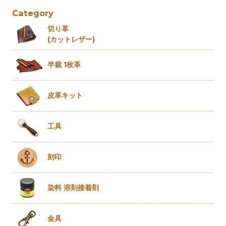
Category
切り革
(カットレザー)
半裁 1枚革
皮革キット
工具
刻印
染料 溶剤
接着剤
金具