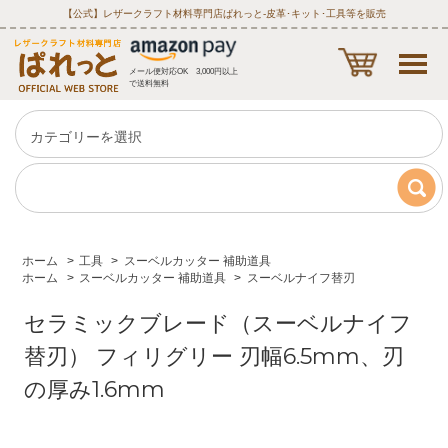
【公式】レザークラフト材料専門店ぱれっと‐皮革･キット･工具等を販売
メール便対応OK 3,000円以上
で送料無料
ホーム
>
工具
>
スーベルカッター 補助道具
ホーム
>
スーベルカッター 補助道具
>
スーベルナイフ替刃
セラミックブレード（スーベルナイフ
替刃） フィリグリー 刃幅6.5mm、刃
の厚み1.6mm