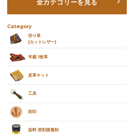
全カテゴリーを見る
Category
切り革
(カットレザー)
半裁 1枚革
皮革キット
工具
刻印
染料 溶剤
接着剤