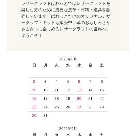
レザークラフトぱれっとではレザークラフトを
楽しむ方のために必要な皮革・材料・道具を販
売しています。ぱれっとだけのオリジナルレザ
ークラフトキットも販売中。革のおもしろさが
さまざまに楽しめるレザークラフトの世界へ、
ようこそ！
2026年8月
日
月
火
水
木
金
土
1
2
3
4
5
6
7
8
9
10
11
12
13
14
15
16
17
18
19
20
21
22
23
24
25
26
27
28
29
30
31
2026年9月
日
月
火
水
木
金
土