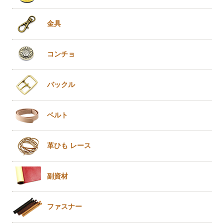
金具
コンチョ
バックル
ベルト
革ひも
レース
副資材
ファスナー