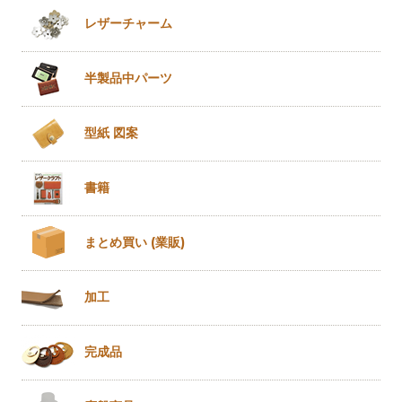
レザー
チャーム
半製品
中パーツ
型紙 図案
書籍
まとめ買い
(業販)
加工
完成品