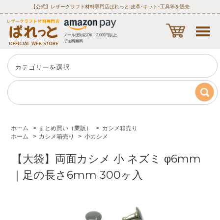
【公式】レザークラフト材料専門店ぱれっと‐皮革･キット･工具等を販売
メール便対応OK 3,000円以上
で送料無料
ホーム
>
まとめ買い（業販）
>
カシメ箱売り
ホーム
>
カシメ箱売り
>
小カシメ
【大袋】両面カシメ 小 ネズミ φ6mm
｜足の長さ6mm 300ヶ入