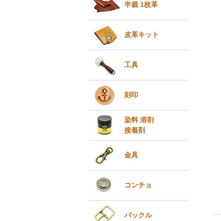
半裁 1枚革
皮革キット
工具
刻印
染料 溶剤
接着剤
金具
コンチョ
バックル