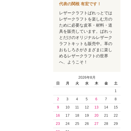
代表の関根 有宏です！
レザークラフトぱれっとでは
レザークラフトを楽しむ方の
ために必要な皮革・材料・道
具を販売しています。ぱれっ
とだけのオリジナルレザーク
ラフトキットも販売中。革の
おもしろさがさまざまに楽し
めるレザークラフトの世界
へ、ようこそ！
2026年8月
日
月
火
水
木
金
土
1
2
3
4
5
6
7
8
9
10
11
12
13
14
15
16
17
18
19
20
21
22
23
24
25
26
27
28
29