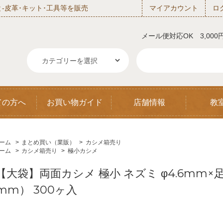
‐皮革･キット･工具等を販売
マイアカウント
ロ
メール便対応OK 3,00
ての方へ
お買い物ガイド
店舗情報
教
ーム
>
まとめ買い（業販）
>
カシメ箱売り
ーム
>
カシメ箱売り
>
極小カシメ
【大袋】両面カシメ 極小 ネズミ φ4.6mm×足
mm） 300ヶ入