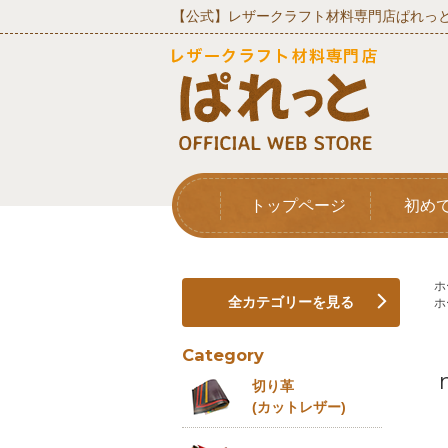
【公式】レザークラフト材料専門店ぱれっと
トップページ
初め
ホ
全カテゴリーを見る
ホ
Category
切り革
(カットレザー)