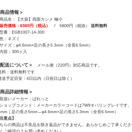
商品情報＞
商品名：【大袋】両面カシメ 極小
販売価格：6380円（税込）
/ 5800円（税抜）
送料無料
型番：EGB1007-14-300
色：ネズミ
サイズ：φ4.6mm×足の長さ5.3mm（全長6.5mm）
内容：300ヶ入
配送について＞
メール便（220円）対応商品です。
送料：送料無料です
発送予定目安：4日以内（日祝日は除く）
商品詳細情報＞
取扱いメーカー：ぱれっと
ショップコメント：メーカーカラーコードは7W9オパリングレイです。2
5mm｜足の長さ5mm→φ4.6mm×足の長さ5.3mm（全長6.5mm）
注意点】
ちらの商品は不良品を除き返品ができません。あらかじめご了承くださ
くご確認の上お買い求めください。