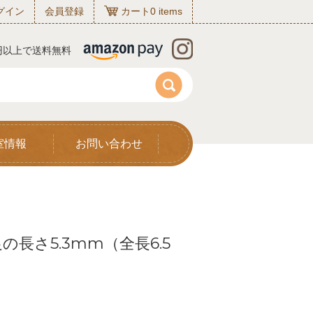
グイン
会員登録
カート
0
items
0円以上で送料無料
室情報
お問い合わせ
の長さ5.3mm（全長6.5