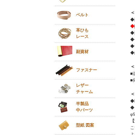
＜
ベルト
◆
◆
革ひも
◆
レース
◆
◆
副資材
◆
＜
ファスナー
■
■
レザー
チャーム
＜
◆
半製品
◆
中パーツ
φ
【
型紙 図案
こ
よ