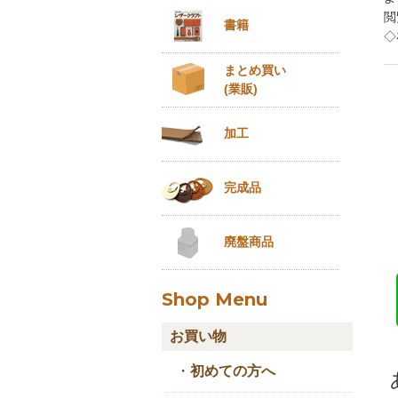
閲
書籍
◇
まとめ買い
(業販)
加工
完成品
廃盤商品
Shop Menu
お買い物
・
初めての方へ