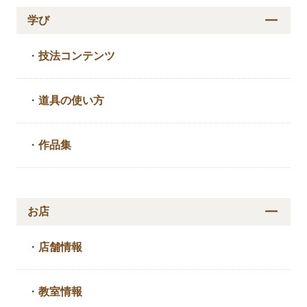
学び
・
技法コンテンツ
・
道具の使い方
・
作品集
お店
・
店舗情報
・
教室情報