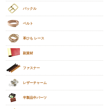
バックル
ベルト
革ひも
レース
副資材
ファスナー
レザー
チャーム
半製品
中パーツ