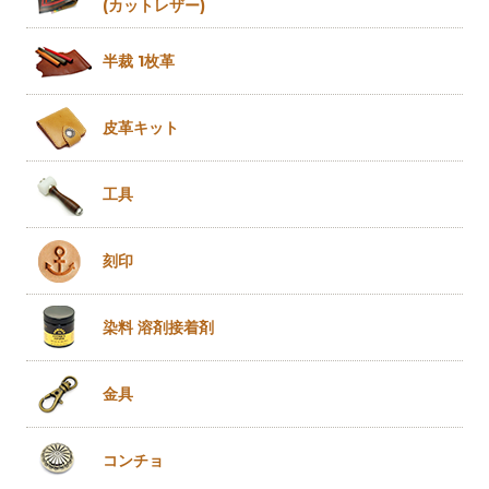
(カットレザー)
半裁 1枚革
皮革キット
工具
刻印
染料 溶剤
接着剤
金具
コンチョ