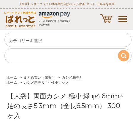
【公式】レザークラフト材料専門店ぱれっと‐皮革･キット･工具等を販売
メール便対応OK 3,000円以上
で送料無料
ホーム
>
まとめ買い（業販）
>
カシメ箱売り
ホーム
>
カシメ箱売り
>
極小カシメ
【大袋】両面カシメ 極小 緑 φ4.6mm×
足の長さ5.3mm（全長6.5mm） 300
ヶ入