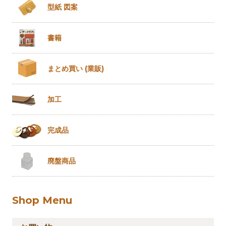
型紙 図案
書籍
まとめ買い
(業販)
加工
完成品
廃盤商品
Shop Menu