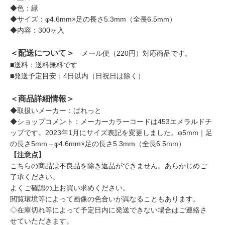
◆色：緑
◆サイズ：φ4.6mm×足の長さ5.3mm（全長6.5mm）
◆内容：300ヶ入
＜配送について＞
メール便（220円）対応商品です。
■送料：送料無料です
■発送予定目安：4日以内（日祝日は除く）
＜商品詳細情報＞
◆取扱いメーカー：ぱれっと
◆ショップコメント：メーカーカラーコードは453エメラルドチ
ップです。2023年1月にサイズ表記を変更しました。φ5mm｜足
の長さ5mm→φ4.6mm×足の長さ5.3mm（全長6.5mm）
【注意点】
こちらの商品は不良品を除き返品ができません。あらかじめご
了承ください。
よくご確認の上お買い求めください。
閲覧環境等によって画像の色合いが異なることもあります。
◇在庫切れ等によって予定日内に発送できない場合はご連絡さ
せていただきます。