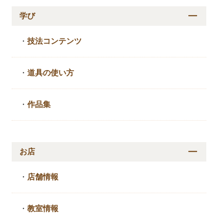
学び
・
技法コンテンツ
・
道具の使い方
・
作品集
お店
・
店舗情報
・
教室情報