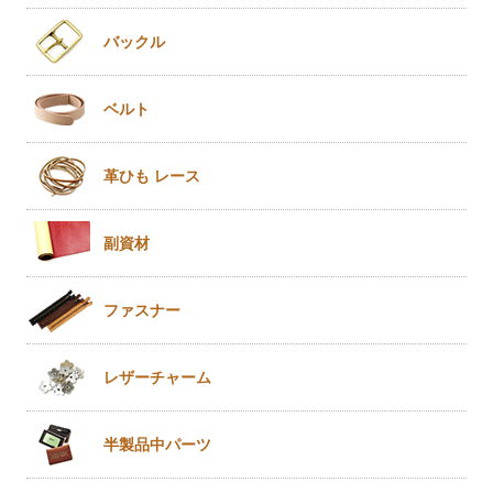
バックル
ベルト
革ひも
レース
副資材
ファスナー
レザー
チャーム
半製品
中パーツ