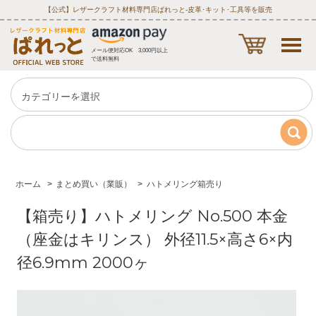
【公式】レザークラフト材料専門店ぱれっと‐皮革･キット･工具等を販売
メール便対応OK 3,000円以上
で送料無料
ホーム
>
まとめ買い（業販）
>
ハトメリング箱売り
【箱売り】ハトメリング No.500 本金
（座金はキリンス） 外径11.5×高さ6×内
径6.9mm 2000ヶ