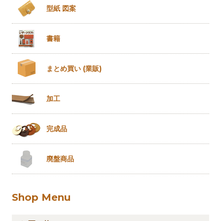
型紙 図案
書籍
まとめ買い
(業販)
加工
完成品
廃盤商品
Shop Menu