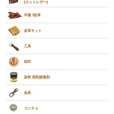
(カットレザー)
半裁 1枚革
皮革キット
工具
刻印
染料 溶剤
接着剤
金具
コンチョ