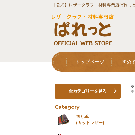
【公式】レザークラフト材料専門店ぱれっと
トップページ
初め
ホ
全カテゴリーを見る
ホ
Category
切り革
(カットレザー)