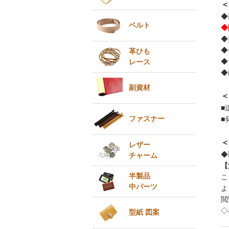
＜
◆
ベルト
◆
◆
◆
革ひも
◆
レース
◆
副資材
＜
■
ファスナー
■
＜
レザー
◆
チャーム
【
半製品
こ
中パーツ
よ
閲
◇
型紙 図案