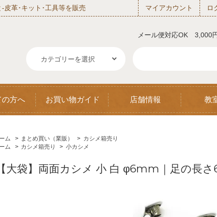
‐皮革･キット･工具等を販売
マイアカウント
ロ
メール便対応OK 3,00
ての方へ
お買い物ガイド
店舗情報
教
ーム
>
まとめ買い（業販）
>
カシメ箱売り
ーム
>
カシメ箱売り
>
小カシメ
【大袋】両面カシメ 小 白 φ6mm｜足の長さ6