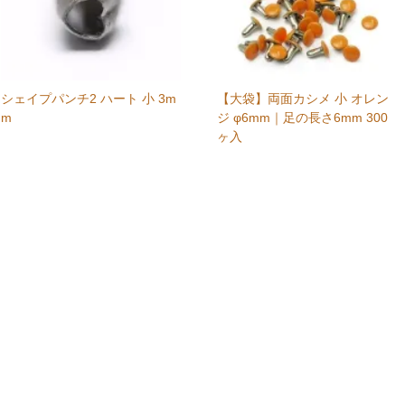
シェイプパンチ2 ハート 小 3m
【大袋】両面カシメ 小 オレン
m
ジ φ6mm｜足の長さ6mm 300
ヶ入