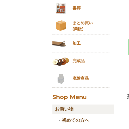
書籍
まとめ買い
(業販)
加工
完成品
廃盤商品
Shop Menu
お買い物
・
初めての方へ