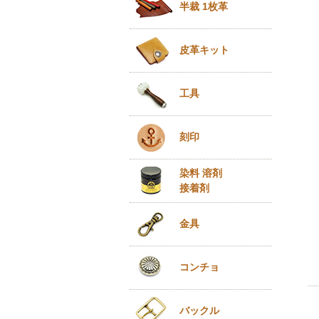
半裁 1枚革
皮革キット
工具
刻印
染料 溶剤
接着剤
金具
コンチョ
バックル