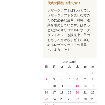
代表の関根 有宏です！
レザークラフトぱれっとでは
レザークラフトを楽しむ方の
ために必要な皮革・材料・道
具を販売しています。ぱれっ
とだけのオリジナルレザーク
ラフトキットも販売中。革の
おもしろさがさまざまに楽し
めるレザークラフトの世界
へ、ようこそ！
2026年8月
日
月
火
水
木
金
土
1
2
3
4
5
6
7
8
9
10
11
12
13
14
15
16
17
18
19
20
21
22
23
24
25
26
27
28
29