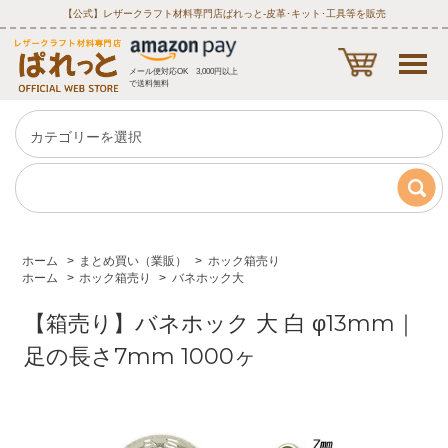
【公式】レザークラフト材料専門店ぱれっと‐皮革･キット･工具等を販売
メール便対応OK 3,000円以上
で送料無料
ホーム
>
まとめ買い（業販）
>
ホック箱売り
ホーム
>
ホック箱売り
>
バネホック大
【箱売り】バネホック 大 白 φ13mm｜
足の長さ7mm 1000ヶ