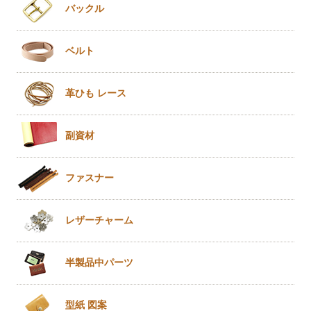
バックル
ベルト
革ひも
レース
副資材
ファスナー
レザー
チャーム
半製品
中パーツ
型紙 図案