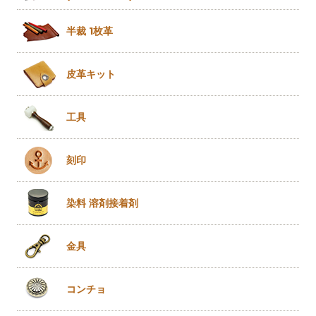
半裁 1枚革
皮革キット
工具
刻印
染料 溶剤
接着剤
金具
コンチョ