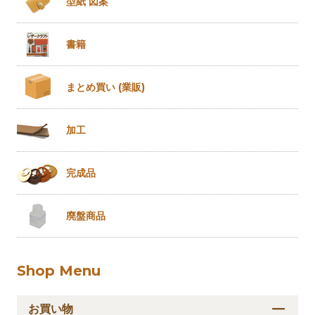
型紙 図案
書籍
まとめ買い
(業販)
加工
完成品
廃盤商品
Shop Menu
お買い物