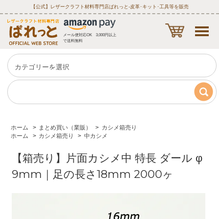
【公式】レザークラフト材料専門店ぱれっと‐皮革･キット･工具等を販売
メール便対応OK 3,000円以上
で送料無料
ホーム
>
まとめ買い（業販）
>
カシメ箱売り
ホーム
>
カシメ箱売り
>
中カシメ
【箱売り】片面カシメ中 特長 ダール φ
9mm｜足の長さ18mm 2000ヶ