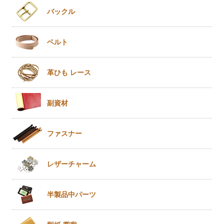
バックル
ベルト
革ひも
レース
副資材
ファスナー
レザー
チャーム
半製品
中パーツ