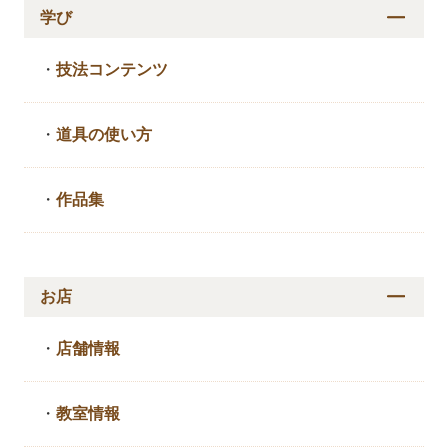
学び
・
技法コンテンツ
・
道具の使い方
・
作品集
お店
・
店舗情報
・
教室情報