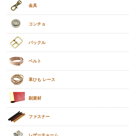
金具
コンチョ
バックル
ベルト
革ひも
レース
副資材
ファスナー
レザー
チャーム