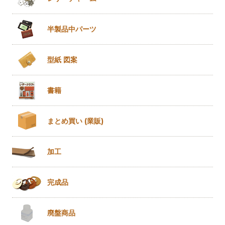
半製品
中パーツ
型紙 図案
書籍
まとめ買い
(業販)
加工
完成品
廃盤商品