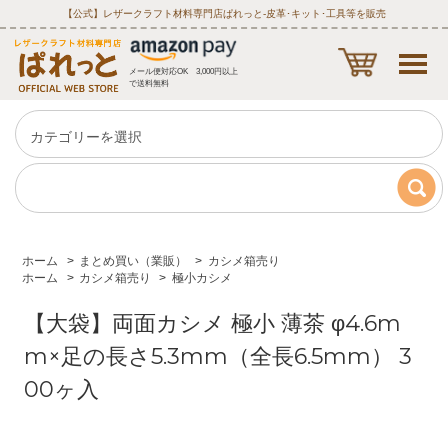
【公式】レザークラフト材料専門店ぱれっと‐皮革･キット･工具等を販売
メール便対応OK 3,000円以上
で送料無料
ホーム
>
まとめ買い（業販）
>
カシメ箱売り
ホーム
>
カシメ箱売り
>
極小カシメ
【大袋】両面カシメ 極小 薄茶 φ4.6m
m×足の長さ5.3mm（全長6.5mm） 3
00ヶ入