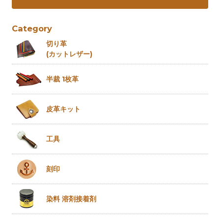
Category
切り革
(カットレザー)
半裁 1枚革
皮革キット
工具
刻印
染料 溶剤
接着剤