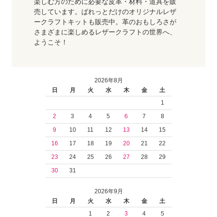
楽しむ方のために必要な皮革・材料・道具を販
売しています。ぱれっとだけのオリジナルレザ
ークラフトキットも販売中。革のおもしろさが
さまざまに楽しめるレザークラフトの世界へ、
ようこそ！
2026年8月
日
月
火
水
木
金
土
1
2
3
4
5
6
7
8
9
10
11
12
13
14
15
16
17
18
19
20
21
22
23
24
25
26
27
28
29
30
31
2026年9月
日
月
火
水
木
金
土
1
2
3
4
5