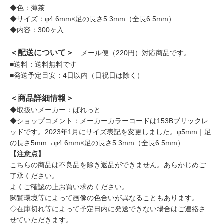
◆色：薄茶
◆サイズ：φ4.6mm×足の長さ5.3mm（全長6.5mm）
◆内容：300ヶ入
＜配送について＞
メール便（220円）対応商品です。
■送料：送料無料です
■発送予定目安：4日以内（日祝日は除く）
＜商品詳細情報＞
◆取扱いメーカー：ぱれっと
◆ショップコメント：メーカーカラーコードは153Bブリックレ
ッドです。2023年1月にサイズ表記を変更しました。φ5mm｜足
の長さ5mm→φ4.6mm×足の長さ5.3mm（全長6.5mm）
【注意点】
こちらの商品は不良品を除き返品ができません。あらかじめご
了承ください。
よくご確認の上お買い求めください。
閲覧環境等によって画像の色合いが異なることもあります。
◇在庫切れ等によって予定日内に発送できない場合はご連絡さ
せていただきます。