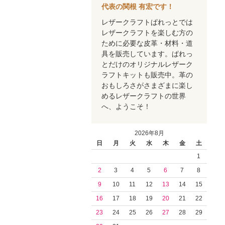
代表の関根 有宏です！
レザークラフトぱれっとでは
レザークラフトを楽しむ方の
ために必要な皮革・材料・道
具を販売しています。ぱれっ
とだけのオリジナルレザーク
ラフトキットも販売中。革の
おもしろさがさまざまに楽し
めるレザークラフトの世界
へ、ようこそ！
2026年8月
日
月
火
水
木
金
土
1
2
3
4
5
6
7
8
9
10
11
12
13
14
15
16
17
18
19
20
21
22
23
24
25
26
27
28
29