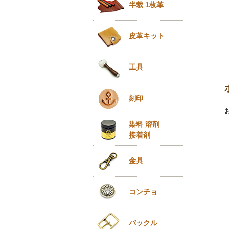
半裁 1枚革
皮革キット
工具
刻印
染料 溶剤
接着剤
金具
コンチョ
バックル