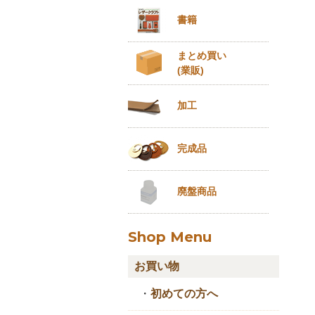
書籍
まとめ買い
(業販)
加工
完成品
廃盤商品
Shop Menu
お買い物
・
初めての方へ