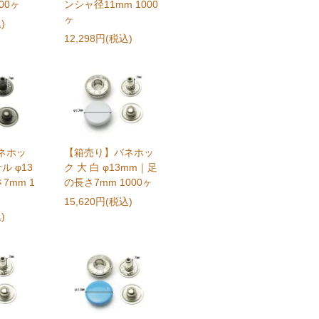
000ヶ
ンシャ径11mm 1000
ヶ
)
12,298円(税込)
ネホッ
【箱売り】バネホッ
ル φ13
ク 大 白 φ13mm｜足
7mm 1
の長さ7mm 1000ヶ
15,620円(税込)
)