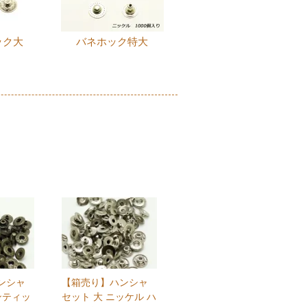
ック大
バネホック特大
ンシャ
【箱売り】ハンシャ
ンティッ
セット 大 ニッケル ハ