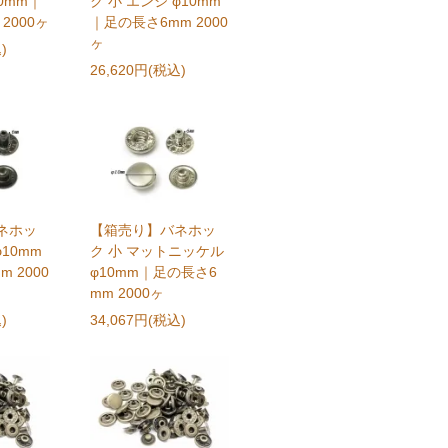
10mm｜
ク 小 エンジ φ10mm
2000ヶ
｜足の長さ6mm 2000
ヶ
)
26,620円(税込)
ネホッ
【箱売り】バネホッ
φ10mm
ク 小 マットニッケル
 2000
φ10mm｜足の長さ6
mm 2000ヶ
)
34,067円(税込)