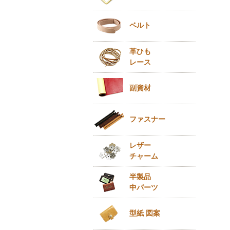
ベルト
革ひも
レース
副資材
ファスナー
レザー
チャーム
半製品
中パーツ
型紙 図案