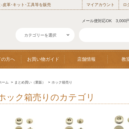
‐皮革･キット･工具等を販売
マイアカウント
ロ
メール便対応OK 3,00
ての方へ
お買い物ガイド
店舗情報
教
ホーム
>
まとめ買い（業販）
>
ホック箱売り
ホック箱売りのカテゴリ