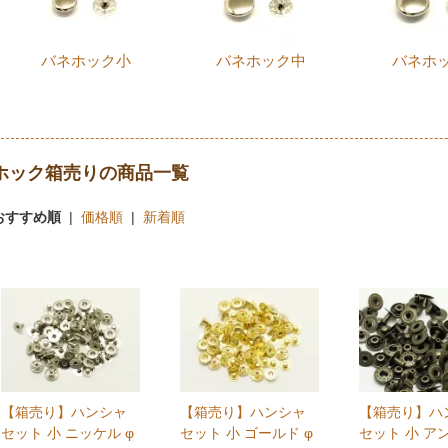
バネホック小
バネホック中
バネホ
ホック箱売りの商品一覧
おすすめ順
|
価格順
|
新着順
【箱売り】ハンシャ
【箱売り】ハンシャ
【箱売り】ハ
セット 小 ニッケル φ
セット 小 ゴールド φ
セット 小 ア