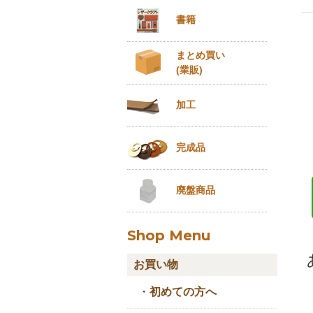
書籍
まとめ買い
(業販)
加工
完成品
廃盤商品
Shop Menu
お買い物
・
初めての方へ