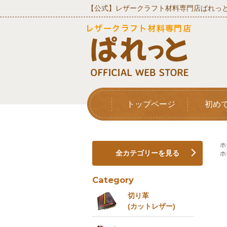
【公式】レザークラフト材料専門店ぱれっと
トップページ
初め
ホ
全カテゴリーを見る
ホ
Category
切り革
(カットレザー)