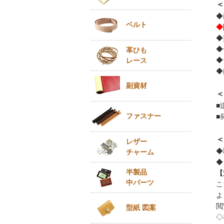
＜
◆
ベルト
◆
◆
◆
革ひも
◆
レース
◆
副資材
＜
■
ファスナー
■
＜
レザー
◆
チャーム
◆
半製品
【
中パーツ
こ
よ
閲
型紙 図案
◇