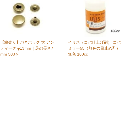
【箱売り】バネホック 大 アン
イリス（コバ仕上げ剤） コバ
ティーク φ13mm｜足の長さ7
ミラー55（無色の目止め剤）
mm 500ヶ
無色 100cc