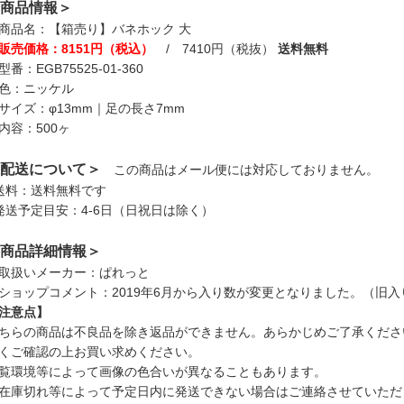
商品情報＞
商品名：【箱売り】バネホック 大
販売価格：8151円（税込）
/ 7410円（税抜）
送料無料
型番：EGB75525-01-360
色：ニッケル
サイズ：φ13mm｜足の長さ7mm
内容：500ヶ
配送について＞
この商品はメール便には対応しておりません。
送料：送料無料です
発送予定目安：4-6日（日祝日は除く）
商品詳細情報＞
取扱いメーカー：ぱれっと
ショップコメント：2019年6月から入り数が変更となりました。（旧入り数
注意点】
ちらの商品は不良品を除き返品ができません。あらかじめご了承くださ
くご確認の上お買い求めください。
覧環境等によって画像の色合いが異なることもあります。
在庫切れ等によって予定日内に発送できない場合はご連絡させていただ