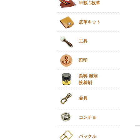
半裁 1枚革
皮革キット
工具
刻印
染料 溶剤
接着剤
金具
コンチョ
バックル