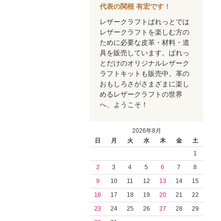
代表の関根 有宏です！
レザークラフトぱれっとでは
レザークラフトを楽しむ方の
ために必要な皮革・材料・道
具を販売しています。ぱれっ
とだけのオリジナルレザーク
ラフトキットも販売中。革の
おもしろさがさまざまに楽し
めるレザークラフトの世界
へ、ようこそ！
2026年8月
日
月
火
水
木
金
土
1
2
3
4
5
6
7
8
9
10
11
12
13
14
15
16
17
18
19
20
21
22
23
24
25
26
27
28
29