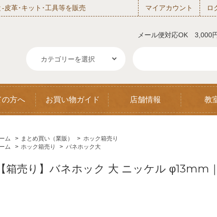
‐皮革･キット･工具等を販売
マイアカウント
ロ
メール便対応OK 3,00
ての方へ
お買い物ガイド
店舗情報
教
ーム
>
まとめ買い（業販）
>
ホック箱売り
ーム
>
ホック箱売り
>
バネホック大
【箱売り】バネホック 大 ニッケル φ13mm｜