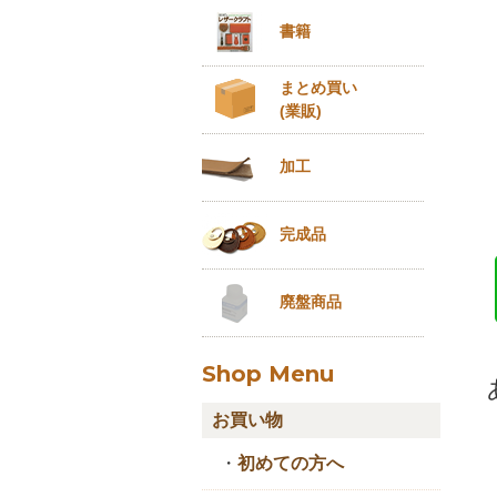
書籍
まとめ買い
(業販)
加工
完成品
廃盤商品
Shop Menu
お買い物
・
初めての方へ