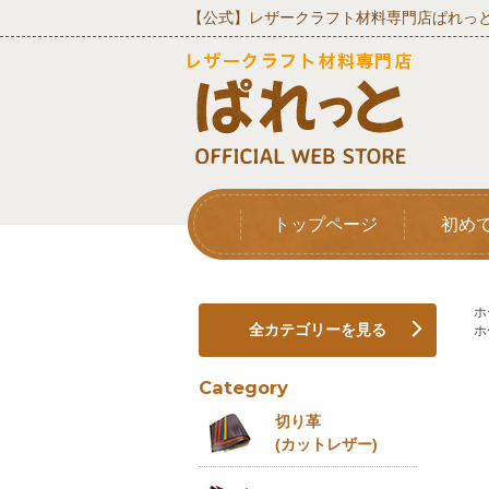
【公式】レザークラフト材料専門店ぱれっと
トップページ
初め
ホ
全カテゴリーを見る
ホ
Category
切り革
(カットレザー)