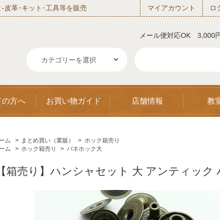
‐皮革･キット･工具等を販売
マイアカウント
ロ
メール便対応OK 3,00
ての方へ
お買い物ガイド
店舗情報
教
ーム
>
まとめ買い（業販）
>
ホック箱売り
ーム
>
ホック箱売り
>
バネホック大
【箱売り】ハンシャセット 大 アンティック ハ