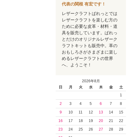
代表の関根 有宏です！
レザークラフトぱれっとでは
レザークラフトを楽しむ方の
ために必要な皮革・材料・道
具を販売しています。ぱれっ
とだけのオリジナルレザーク
ラフトキットも販売中。革の
おもしろさがさまざまに楽し
めるレザークラフトの世界
へ、ようこそ！
2026年8月
日
月
火
水
木
金
土
1
2
3
4
5
6
7
8
9
10
11
12
13
14
15
16
17
18
19
20
21
22
23
24
25
26
27
28
29