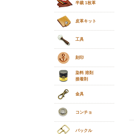
半裁 1枚革
皮革キット
工具
刻印
染料 溶剤
接着剤
金具
コンチョ
バックル