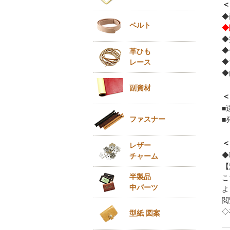
＜
◆
ベルト
◆
◆
◆
革ひも
◆
レース
◆
副資材
＜
■
ファスナー
■
＜
レザー
◆
チャーム
【
半製品
こ
中パーツ
よ
閲
◇
型紙 図案