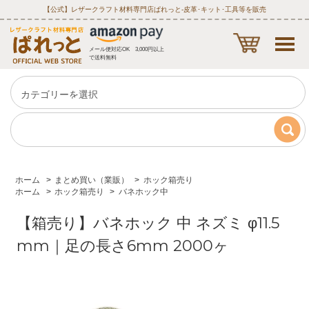
【公式】レザークラフト材料専門店ぱれっと‐皮革･キット･工具等を販売
メール便対応OK 3,000円以上
で送料無料
ホーム
>
まとめ買い（業販）
>
ホック箱売り
ホーム
>
ホック箱売り
>
バネホック中
【箱売り】バネホック 中 ネズミ φ11.5
mm｜足の長さ6mm 2000ヶ