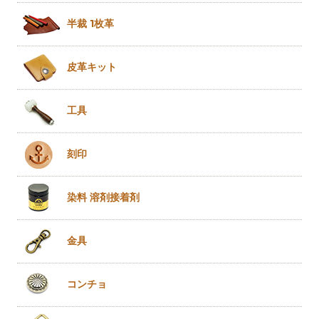
半裁 1枚革
皮革キット
工具
刻印
染料 溶剤
接着剤
金具
コンチョ