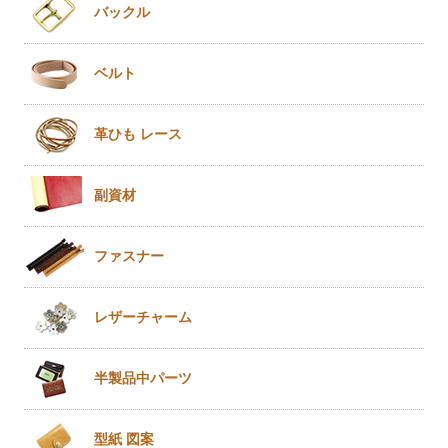
バックル
ベルト
革ひも
レース
副資材
ファスナー
レザー
チャーム
半製品
中パーツ
型紙 図案