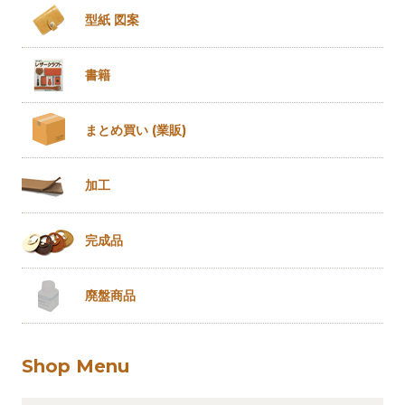
型紙 図案
書籍
まとめ買い
(業販)
加工
完成品
廃盤商品
Shop Menu