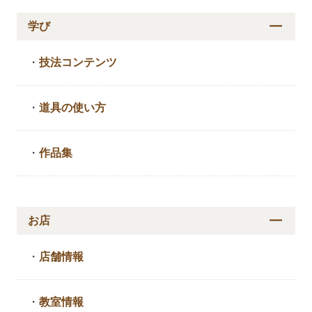
学び
・
技法コンテンツ
・
道具の使い方
・
作品集
お店
・
店舗情報
・
教室情報