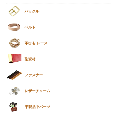
バックル
ベルト
革ひも
レース
副資材
ファスナー
レザー
チャーム
半製品
中パーツ