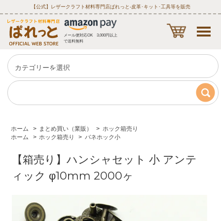
【公式】レザークラフト材料専門店ぱれっと‐皮革･キット･工具等を販売
メール便対応OK 3,000円以上
で送料無料
ホーム
>
まとめ買い（業販）
>
ホック箱売り
ホーム
>
ホック箱売り
>
バネホック小
【箱売り】ハンシャセット 小 アンテ
ィック φ10mm 2000ヶ