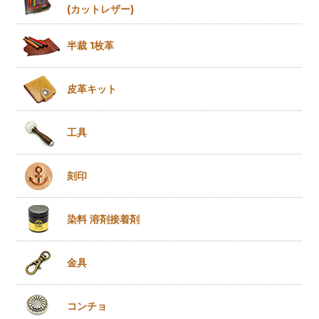
(カットレザー)
半裁 1枚革
皮革キット
工具
刻印
染料 溶剤
接着剤
金具
コンチョ