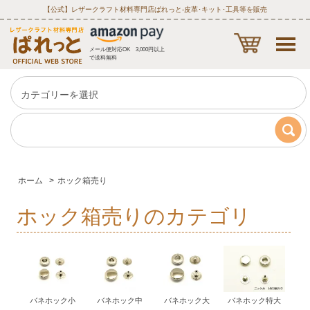
【公式】レザークラフト材料専門店ぱれっと‐皮革･キット･工具等を販売
メール便対応OK 3,000円以上
で送料無料
ホーム
>
ホック箱売り
ホック箱売りのカテゴリ
バネホック小
バネホック中
バネホック大
バネホック特大