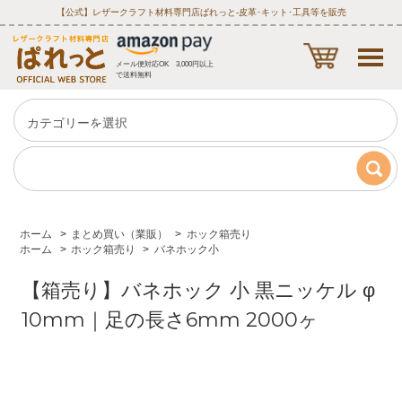
【公式】レザークラフト材料専門店ぱれっと‐皮革･キット･工具等を販売
メール便対応OK 3,000円以上
で送料無料
ホーム
>
まとめ買い（業販）
>
ホック箱売り
ホーム
>
ホック箱売り
>
バネホック小
【箱売り】バネホック 小 黒ニッケル φ
10mm｜足の長さ6mm 2000ヶ