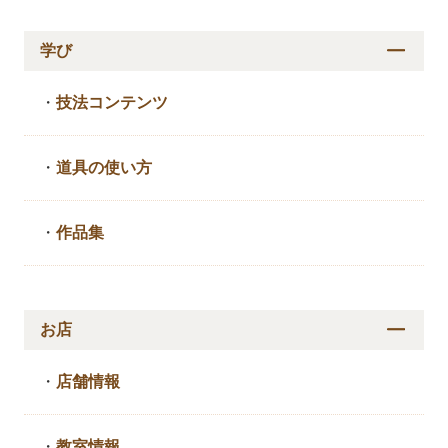
学び
・
技法コンテンツ
・
道具の使い方
・
作品集
お店
・
店舗情報
・
教室情報