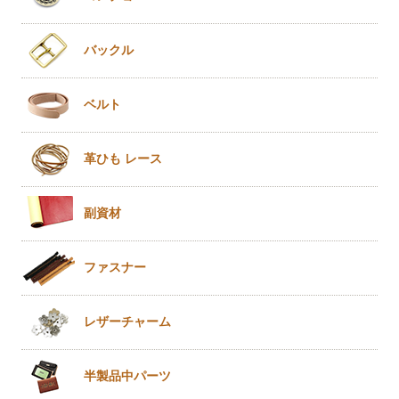
バックル
ベルト
革ひも
レース
副資材
ファスナー
レザー
チャーム
半製品
中パーツ