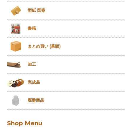
型紙 図案
書籍
まとめ買い
(業販)
加工
完成品
廃盤商品
Shop Menu