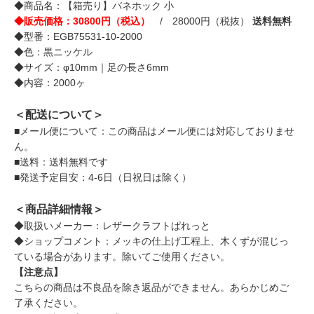
◆商品名：【箱売り】バネホック 小
◆販売価格：30800円（税込）
/ 28000円（税抜）
送料無料
◆型番：EGB75531-10-2000
◆色：黒ニッケル
◆サイズ：φ10mm｜足の長さ6mm
◆内容：2000ヶ
＜配送について＞
■メール便について：この商品はメール便には対応しておりませ
ん。
■送料：送料無料です
■発送予定目安：4-6日（日祝日は除く）
＜商品詳細情報＞
◆取扱いメーカー：レザークラフトぱれっと
◆ショップコメント：メッキの仕上げ工程上、木くずが混じっ
ている場合があります。除いてご使用ください。
【注意点】
こちらの商品は不良品を除き返品ができません。あらかじめご
了承ください。