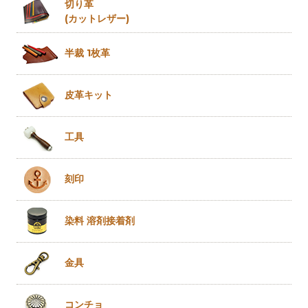
切り革
(カットレザー)
半裁 1枚革
皮革キット
工具
刻印
染料 溶剤
接着剤
金具
コンチョ