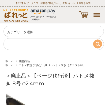
【公式】レザークラフト材料専門店ぱれっと‐皮革･キット･工具等を販売
メール便対応OK 3,000円以上
で送料無料
ホーム
>
廃盤商品
ホーム
>
ハトメ抜き 穴あけ工具
>
ハトメ抜き（クラフト社）
＜廃止品＞【ページ移行済】ハトメ抜
き 8号 φ2.4mm