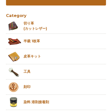
Category
切り革
(カットレザー)
半裁 1枚革
皮革キット
工具
刻印
染料 溶剤
接着剤