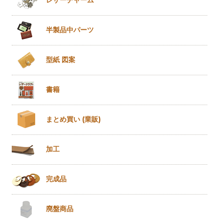
レザー
チャーム
半製品
中パーツ
型紙 図案
書籍
まとめ買い
(業販)
加工
完成品
廃盤商品