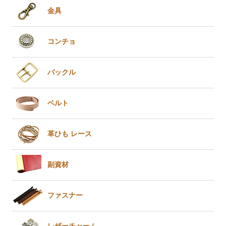
金具
コンチョ
バックル
ベルト
革ひも
レース
副資材
ファスナー