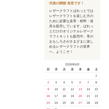
代表の関根 有宏です！
レザークラフトぱれっとでは
レザークラフトを楽しむ方の
ために必要な皮革・材料・道
具を販売しています。ぱれっ
とだけのオリジナルレザーク
ラフトキットも販売中。革の
おもしろさがさまざまに楽し
めるレザークラフトの世界
へ、ようこそ！
2026年8月
日
月
火
水
木
金
土
1
2
3
4
5
6
7
8
9
10
11
12
13
14
15
16
17
18
19
20
21
22
23
24
25
26
27
28
29