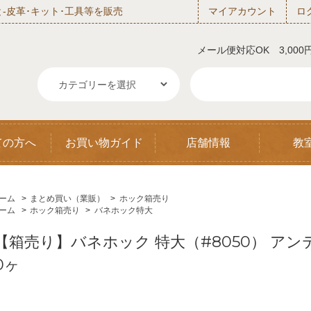
‐皮革･キット･工具等を販売
マイアカウント
ロ
メール便対応OK 3,00
ての方へ
お買い物ガイド
店舗情報
教
ーム
>
まとめ買い（業販）
>
ホック箱売り
ーム
>
ホック箱売り
>
バネホック特大
【箱売り】バネホック 特大（#8050） アンティッ
0ヶ