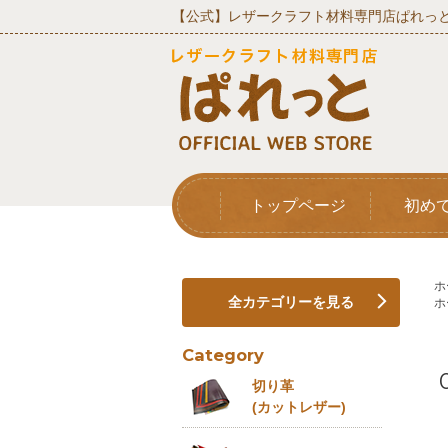
【公式】レザークラフト材料専門店ぱれっと
トップページ
初め
ホ
全カテゴリーを見る
ホ
Category
切り革
(カットレザー)