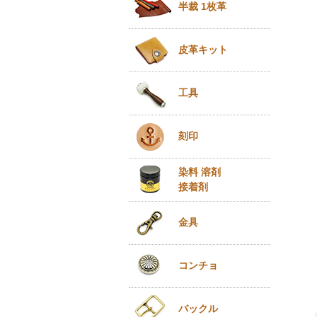
半裁 1枚革
皮革キット
工具
刻印
染料 溶剤
接着剤
金具
コンチョ
バックル