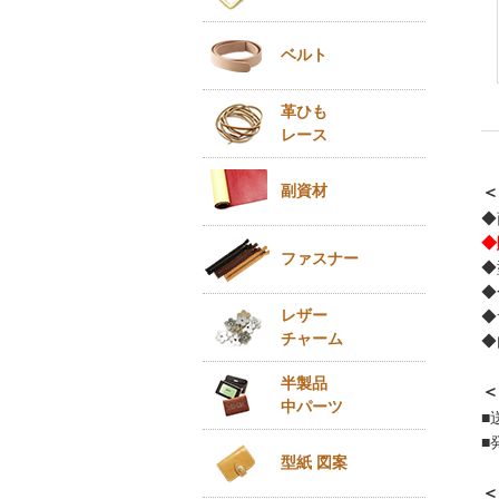
ベルト
革ひも
レース
副資材
＜
◆
◆
ファスナー
◆
◆
レザー
◆
チャーム
◆
半製品
＜
中パーツ
■
■
型紙 図案
＜