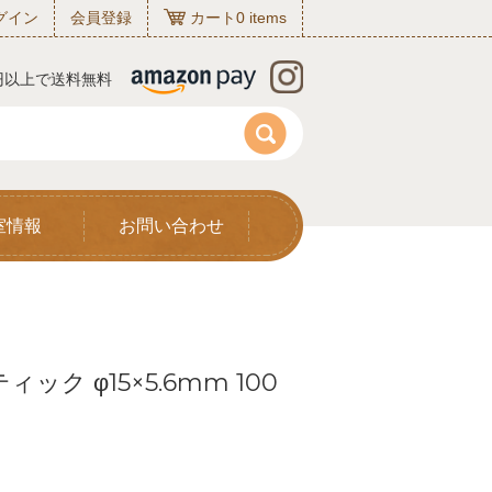
グイン
会員登録
カート
0
items
0円以上で送料無料
室情報
お問い合わせ
ク φ15×5.6mm 100