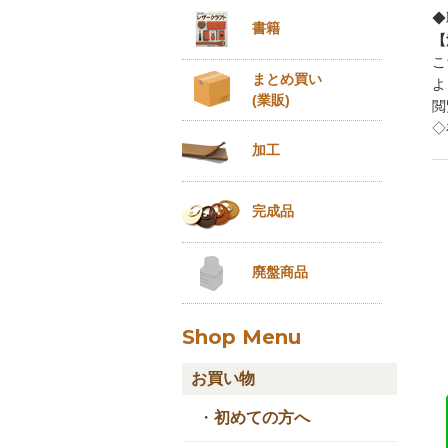
◆
書籍
【
こ
まとめ買い
よ
(業販)
閲
◇
加工
完成品
廃盤商品
Shop Menu
お買い物
・
初めての方へ