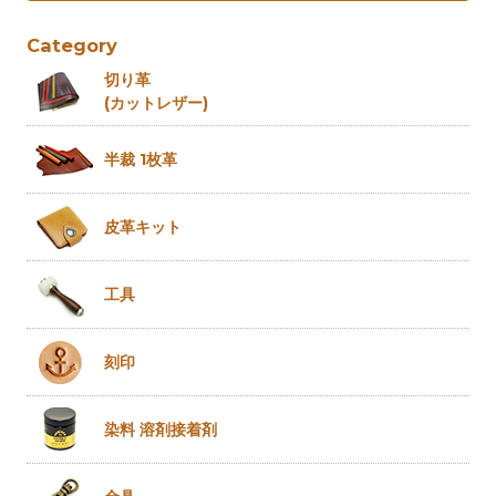
Category
切り革
(カットレザー)
半裁 1枚革
皮革キット
工具
刻印
染料 溶剤
接着剤