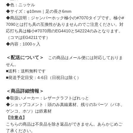
◆色：ニッケル
◆サイズ：φ10mm｜足の長さ6mm
◆商品説明：ジャンパーホック極小の#7070タイプです。極小#
7090とは打ち具の互換性がありませんのでご注意ください。対
応打ち具は極小#7070用のEG4410とS42224のみとなります。
（コマはEG4211です）
◆内容：1000ヶ入
＜配送について＞
この商品はメール便には対応しておりま
せん。
■送料：送料無料です
■発送予定目安：4-6日（日祝日は除く）
＜商品詳細情報＞
◆取扱いメーカー：レザークラフトぱれっと
◆ショップコメント：頭のみ真鍮素材、残りの3パーツ（バネ、
ゲンコ、ホソ）は鉄素材
【注意点】
こちらの商品は不良品を除き返品ができません。あらかじめご
了承ください。