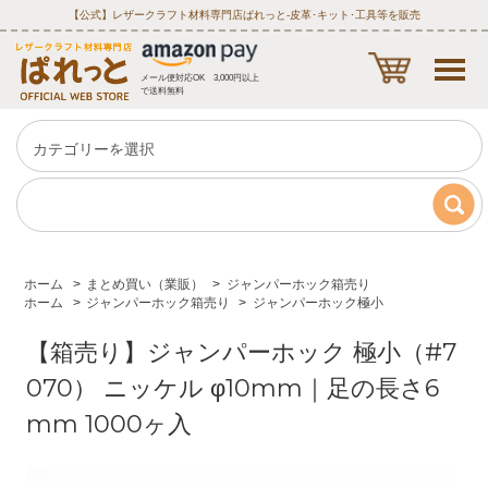
【公式】レザークラフト材料専門店ぱれっと‐皮革･キット･工具等を販売
メール便対応OK 3,000円以上
で送料無料
ホーム
>
まとめ買い（業販）
>
ジャンパーホック箱売り
ホーム
>
ジャンパーホック箱売り
>
ジャンパーホック極小
【箱売り】ジャンパーホック 極小（#7
070） ニッケル φ10mm｜足の長さ6
mm 1000ヶ入