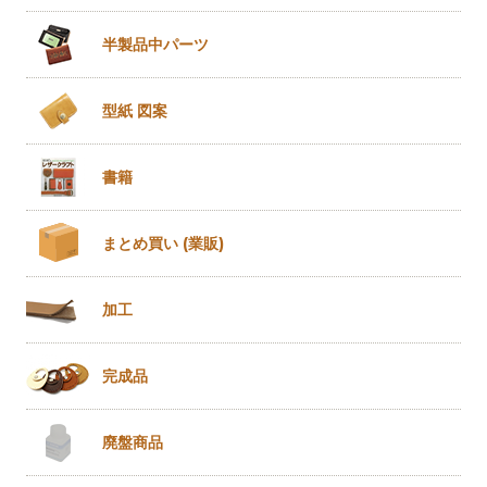
半製品
中パーツ
型紙 図案
書籍
まとめ買い
(業販)
加工
完成品
廃盤商品