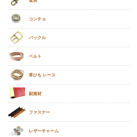
金具
コンチョ
バックル
ベルト
革ひも
レース
副資材
ファスナー
レザー
チャーム