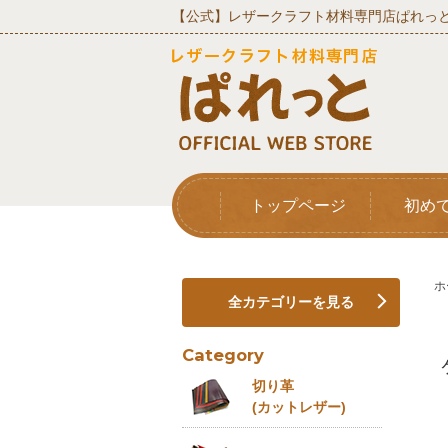
【公式】レザークラフト材料専門店ぱれっと
トップページ
初め
ホ
全カテゴリーを見る
Category
切り革
(カットレザー)