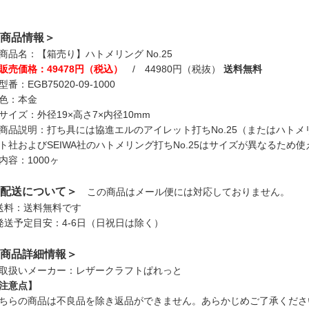
商品情報＞
商品名：【箱売り】ハトメリング No.25
販売価格：49478円（税込）
/ 44980円（税抜）
送料無料
型番：EGB75020-09-1000
色：本金
サイズ：外径19×高さ7×内径10mm
商品説明：打ち具には協進エルのアイレット打ちNo.25（またはハト
ト社およびSEIWA社のハトメリング打ちNo.25はサイズが異なるため
内容：1000ヶ
配送について＞
この商品はメール便には対応しておりません。
送料：送料無料です
発送予定目安：4-6日（日祝日は除く）
商品詳細情報＞
取扱いメーカー：レザークラフトぱれっと
注意点】
ちらの商品は不良品を除き返品ができません。あらかじめご了承くださ