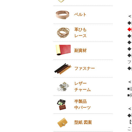
ベルト
＜
◆
革ひも
◆
レース
◆
◆
◆
副資材
◆
フ
ファスナー
◆
＜
レザー
■
チャーム
■
半製品
中パーツ
＜
◆
【
型紙 図案
こ