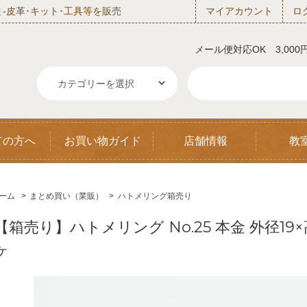
‐皮革･キット･工具等を販売
マイアカウント
ロ
メール便対応OK 3,00
ての方へ
お買い物ガイド
店舗情報
教
ーム
>
まとめ買い（業販）
>
ハトメリング箱売り
【箱売り】ハトメリング No.25 本金 外径19×
ヶ