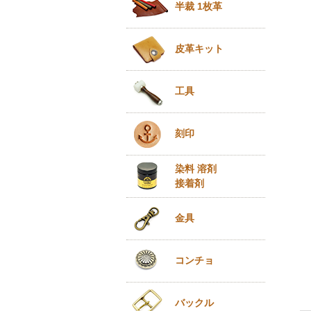
半裁 1枚革
皮革キット
工具
刻印
染料 溶剤
接着剤
金具
コンチョ
バックル