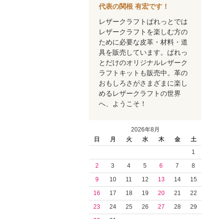
代表の関根 有宏です！
レザークラフトぱれっとでは
レザークラフトを楽しむ方の
ために必要な皮革・材料・道
具を販売しています。ぱれっ
とだけのオリジナルレザーク
ラフトキットも販売中。革の
おもしろさがさまざまに楽し
めるレザークラフトの世界
へ、ようこそ！
2026年8月
日
月
火
水
木
金
土
1
2
3
4
5
6
7
8
9
10
11
12
13
14
15
16
17
18
19
20
21
22
23
24
25
26
27
28
29