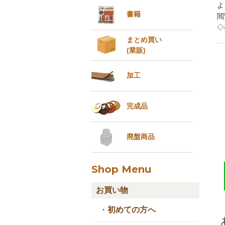
よ
書籍
閲
◇
まとめ買い
(業販)
加工
完成品
廃盤商品
Shop Menu
お買い物
・
初めての方へ