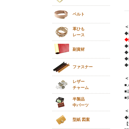
ベルト
＜
革ひも
◆
レース
◆
◆
副資材
◆
◆
◆
ファスナー
＜
レザー
■
チャーム
■
■
半製品
中パーツ
＜
◆
型紙 図案
【