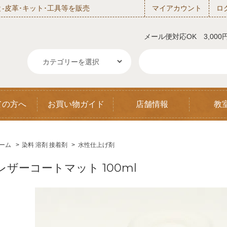
‐皮革･キット･工具等を販売
マイアカウント
ロ
メール便対応OK 3,00
ての方へ
お買い物ガイド
店舗情報
教
ーム
>
染料 溶剤 接着剤
>
水性仕上げ剤
レザーコートマット 100ml