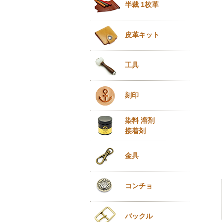
半裁 1枚革
皮革キット
工具
刻印
染料 溶剤
接着剤
金具
コンチョ
バックル