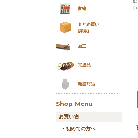
閲
◇
書籍
まとめ買い
(業販)
加工
完成品
廃盤商品
Shop Menu
お買い物
・
初めての方へ