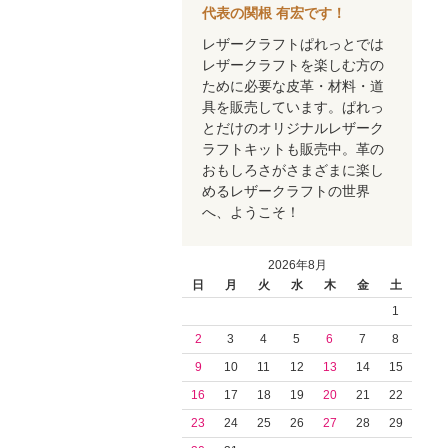
代表の関根 有宏です！
レザークラフトぱれっとでは
レザークラフトを楽しむ方の
ために必要な皮革・材料・道
具を販売しています。ぱれっ
とだけのオリジナルレザーク
ラフトキットも販売中。革の
おもしろさがさまざまに楽し
めるレザークラフトの世界
へ、ようこそ！
2026年8月
日
月
火
水
木
金
土
1
2
3
4
5
6
7
8
9
10
11
12
13
14
15
16
17
18
19
20
21
22
23
24
25
26
27
28
29