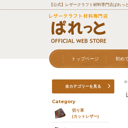
【公式】レザークラフト材料専門店ぱれっと
トップページ
初め
ホ
全カテゴリーを見る
Category
切り革
(カットレザー)