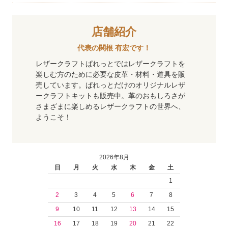
店舗紹介
代表の関根 有宏です！
レザークラフトぱれっとではレザークラフトを
楽しむ方のために必要な皮革・材料・道具を販
売しています。ぱれっとだけのオリジナルレザ
ークラフトキットも販売中。革のおもしろさが
さまざまに楽しめるレザークラフトの世界へ、
ようこそ！
2026年8月
日
月
火
水
木
金
土
1
2
3
4
5
6
7
8
9
10
11
12
13
14
15
16
17
18
19
20
21
22