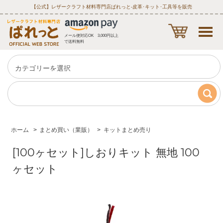
【公式】レザークラフト材料専門店ぱれっと‐皮革･キット･工具等を販売
メール便対応OK 3,000円以上
で送料無料
ホーム
>
まとめ買い（業販）
>
キットまとめ売り
[100ヶセット]しおりキット 無地 100
ヶセット