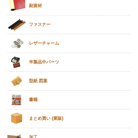
副資材
ファスナー
レザー
チャーム
半製品
中パーツ
型紙 図案
書籍
まとめ買い
(業販)
加工