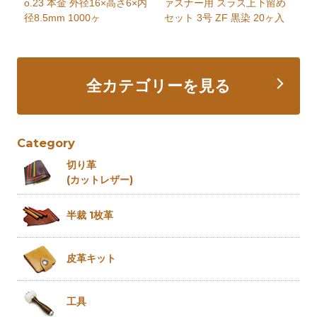
o.23 本金 外径16×高さ6×内
ァスナー用 スラス上下留め
径8.5mm 1000ヶ
セット 3号 ZF 黒染 20ヶ入
全カテゴリーを見る
Category
切り革
(カットレザー)
半裁 1枚革
皮革キット
工具