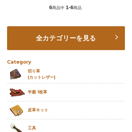
6
1-6
商品中
商品
全カテゴリーを見る
Category
切り革
(カットレザー)
半裁 1枚革
皮革キット
工具