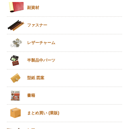
副資材
ファスナー
レザー
チャーム
半製品
中パーツ
型紙 図案
書籍
まとめ買い
(業販)