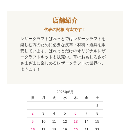
店舗紹介
代表の関根 有宏です！
レザークラフトぱれっとではレザークラフトを
楽しむ方のために必要な皮革・材料・道具を販
売しています。ぱれっとだけのオリジナルレザ
ークラフトキットも販売中。革のおもしろさが
さまざまに楽しめるレザークラフトの世界へ、
ようこそ！
2026年8月
日
月
火
水
木
金
土
1
2
3
4
5
6
7
8
9
10
11
12
13
14
15
16
17
18
19
20
21
22