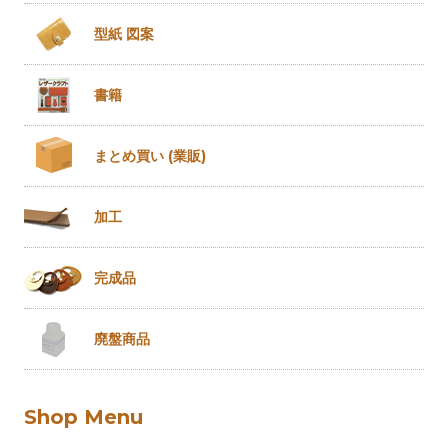
型紙 図案
書籍
まとめ買い
(業販)
加工
完成品
廃盤商品
Shop Menu