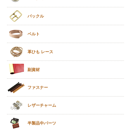
バックル
ベルト
革ひも
レース
副資材
ファスナー
レザー
チャーム
半製品
中パーツ