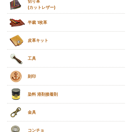
切り革
(カットレザー)
半裁 1枚革
皮革キット
工具
刻印
染料 溶剤
接着剤
金具
コンチョ