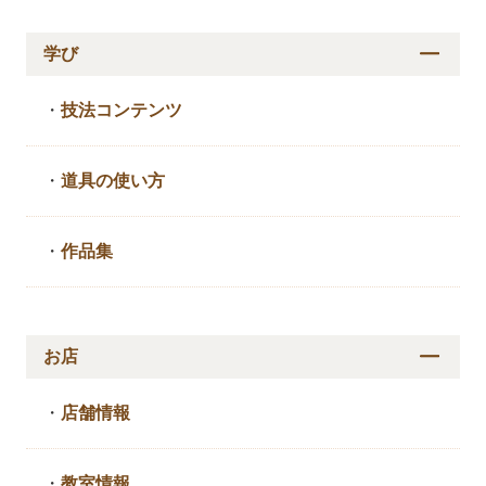
学び
・
技法コンテンツ
・
道具の使い方
・
作品集
お店
・
店舗情報
・
教室情報