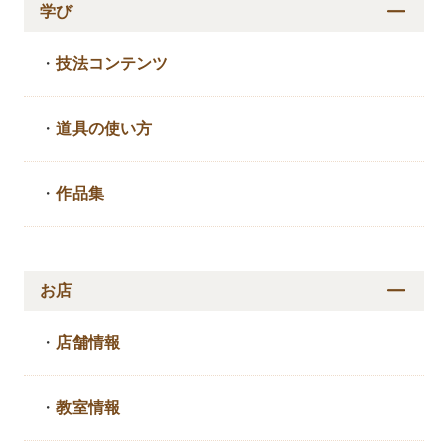
学び
・
技法コンテンツ
・
道具の使い方
・
作品集
お店
・
店舗情報
・
教室情報