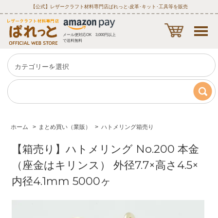
【公式】レザークラフト材料専門店ぱれっと‐皮革･キット･工具等を販売
メール便対応OK 3,000円以上
で送料無料
ホーム
>
まとめ買い（業販）
>
ハトメリング箱売り
【箱売り】ハトメリング No.200 本金
（座金はキリンス） 外径7.7×高さ4.5×
内径4.1mm 5000ヶ