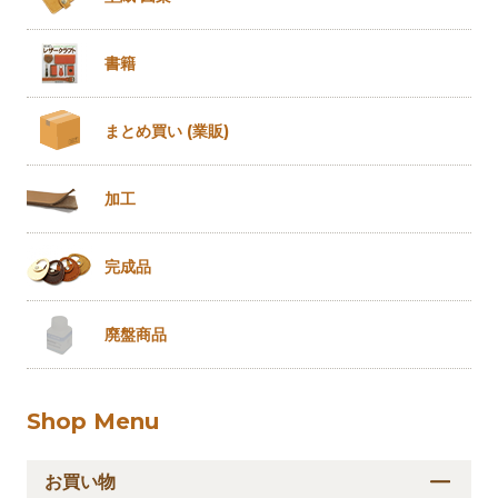
書籍
まとめ買い
(業販)
加工
完成品
廃盤商品
Shop Menu
お買い物