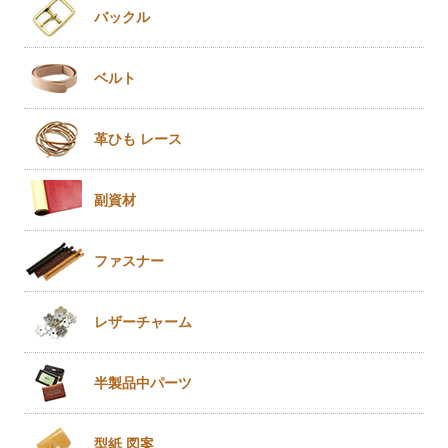
バックル
ベルト
革ひも
レース
副資材
ファスナー
レザー
チャーム
半製品
中パーツ
型紙 図案