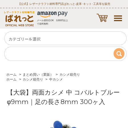
【公式】レザークラフト材料専門店ぱれっと‐皮革･キット･工具等を販売
メール便対応OK 3,000円以上
で送料無料
ホーム
>
まとめ買い（業販）
>
カシメ箱売り
ホーム
>
カシメ箱売り
>
中カシメ
【大袋】両面カシメ 中 コバルトブルー
φ9mm｜足の長さ8mm 300ヶ入