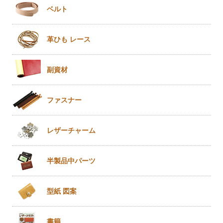
ベルト
革ひも
レース
副資材
ファスナー
レザー
チャーム
半製品
中パーツ
型紙 図案
書籍