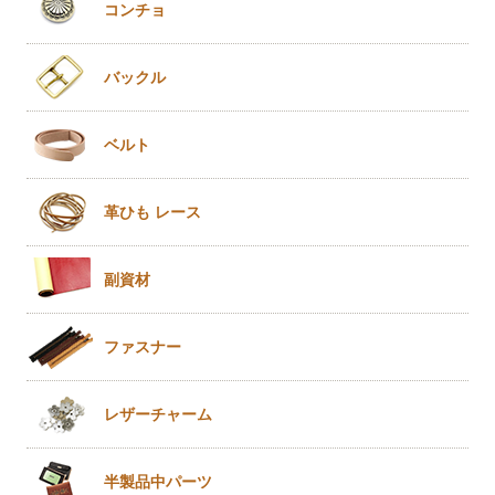
コンチョ
バックル
ベルト
革ひも
レース
副資材
ファスナー
レザー
チャーム
半製品
中パーツ