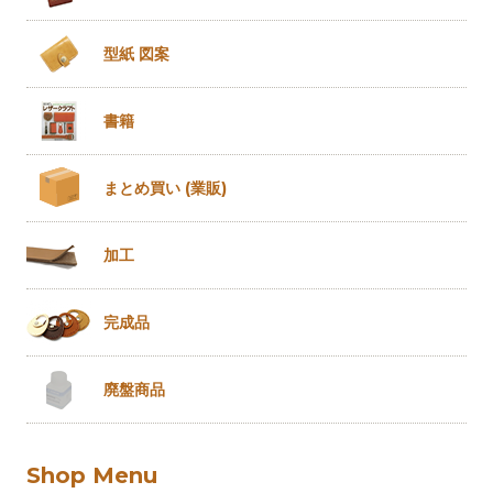
型紙 図案
書籍
まとめ買い
(業販)
加工
完成品
廃盤商品
Shop Menu