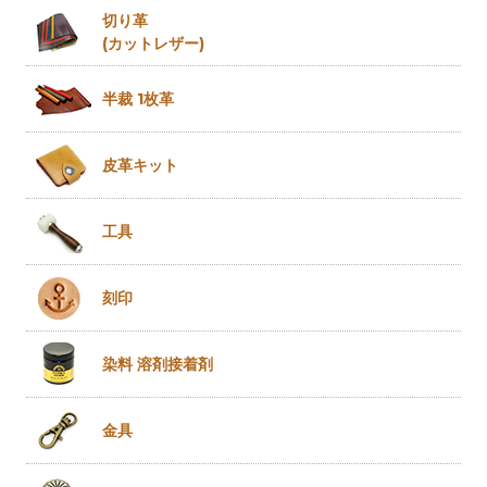
切り革
(カットレザー)
半裁 1枚革
皮革キット
工具
刻印
染料 溶剤
接着剤
金具