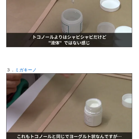
３．
ミガキーノ