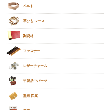
ベルト
革ひも
レース
副資材
ファスナー
レザー
チャーム
半製品
中パーツ
型紙 図案