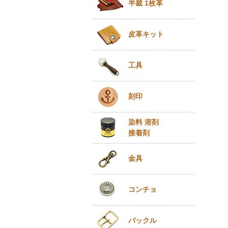
半裁 1枚革
皮革キット
工具
刻印
染料 溶剤
接着剤
金具
コンチョ
バックル