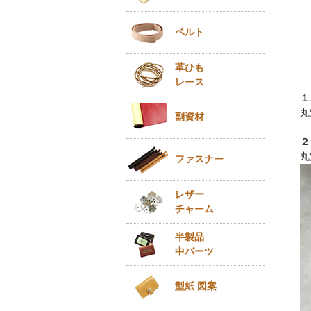
ベルト
革ひも
レース
１
丸
副資材
２
丸
ファスナー
レザー
チャーム
半製品
中パーツ
型紙 図案