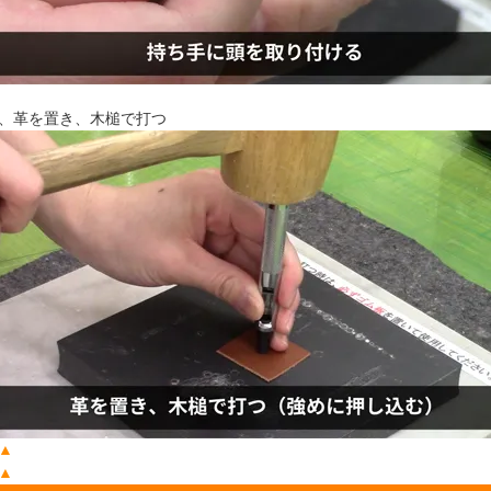
、革を置き、木槌で打つ
▲
▲