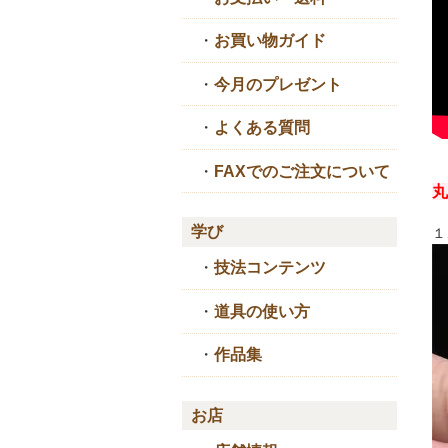
・
お買い物ガイド
・
今月のプレゼント
・
よくある質問
・
FAXでのご注文について
丸
学び
１
・
技法コンテンツ
・
道具の使い方
・
作品集
お店