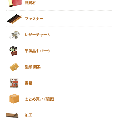
副資材
ファスナー
レザー
チャーム
半製品
中パーツ
型紙 図案
書籍
まとめ買い
(業販)
加工