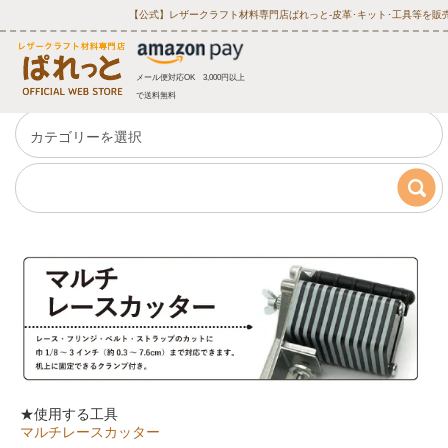
【公式】レザークラフト材料専門店ぱれっと‐皮革･キット･工具等を販
メール便対応OK 3,000円以上
で送料無料
★使用する工具
マルチレースカッター