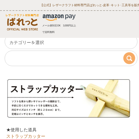
【公式】レザークラフト材料専門店ぱれっと‐皮革･キット･工具等を販
メール便対応OK 3,000円以上
で送料無料
★使用した道具
ストラップカッター