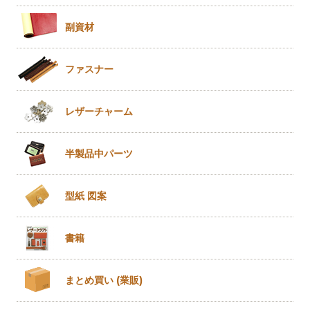
副資材
ファスナー
レザー
チャーム
半製品
中パーツ
型紙 図案
書籍
まとめ買い
(業販)