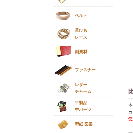
ベルト
革ひも
レース
副資材
ファスナー
レザー
チャーム
一
半製品
本
中パーツ
カ
使
型紙 図案
一