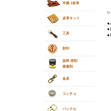
半裁 1枚革
レ
皮革キット
工具
刻印
染料 溶剤
接着剤
金具
コンチョ
バックル