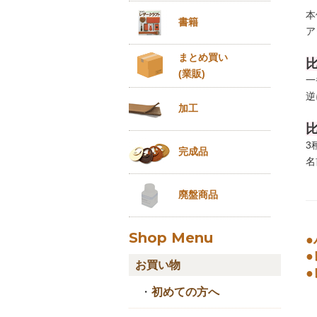
本
書籍
ア
まとめ買い
(業販)
一
逆
加工
3
完成品
名
廃盤商品
Shop Menu
お買い物
・
初めての方へ