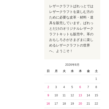
レザークラフトぱれっとでは
レザークラフトを楽しむ方の
ために必要な皮革・材料・道
具を販売しています。ぱれっ
とだけのオリジナルレザーク
ラフトキットも販売中。革の
おもしろさがさまざまに楽し
めるレザークラフトの世界
へ、ようこそ！
2026年8月
日
月
火
水
木
金
土
1
2
3
4
5
6
7
8
9
10
11
12
13
14
15
16
17
18
19
20
21
22