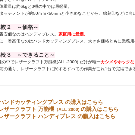
体重量は約6kgと3機の中では最軽量。
タッチメントが約50ｍｍ×50mmと小さめなことから、絵刻印などに向
比較２ ～価格～
番安価なのはハンディプレス。
家庭用に最適。
に一番高価なのはハンドカッティングプレス。大きさ価格ともに業務用
比較３ ～できること～
種の中でレザークラフト万能機(ALL-2000) だけが唯一
カシメやホックな
前の通り、レザークラフトに関するすべての作業がこれ1台で完結でき
●ハンドカッティングプレス の購入はこちら
●レザークラフト 万能機
の購入はこちら
（ALL-2000)
●レザークラフト ハンディプレス の購入はこちら