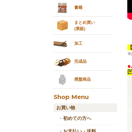
書籍
まとめ買い
(業販)
加工
※
完成品
廃盤商品
Shop Menu
お買い物
・
初めての方へ
・
お支払い・送料