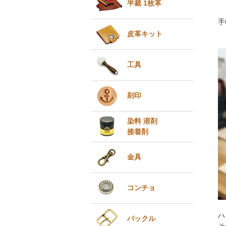
半裁 1枚革
手
皮革キット
工具
刻印
染料 溶剤
接着剤
金具
コンチョ
ハ
バックル