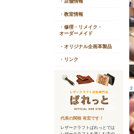
・
店舗情報
・
教室情報
・
修理・リメイク・
オーダーメイド
・
オリジナル企画革製品
・
リンク
２
代表の関根 有宏です！
レザークラフトぱれっとでは
レザークラフトを楽しむ方の