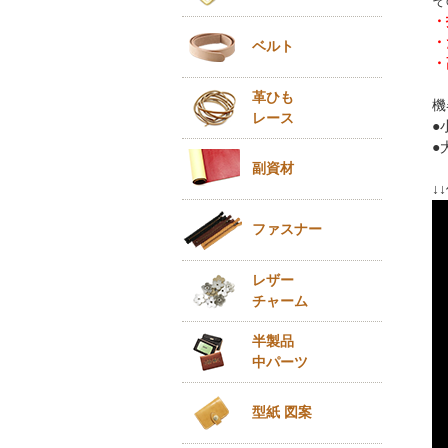
そ
・
・
ベルト
・
革ひも
機
レース
●
●
副資材
↓
ファスナー
レザー
チャーム
半製品
中パーツ
型紙 図案