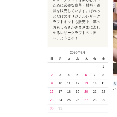
ために必要な皮革・材料・道
具を販売しています。ぱれっ
とだけのオリジナルレザーク
ラフトキットも販売中。革の
おもしろさがさまざまに楽し
めるレザークラフトの世界
へ、ようこそ！
2026年8月
日
月
火
水
木
金
土
1
2
3
4
5
6
7
8
３
9
10
11
12
13
14
15
バ
16
17
18
19
20
21
22
23
24
25
26
27
28
29
30
31