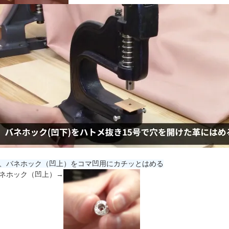
、バネホック（凹上）をコマ凹用にカチッとはめる
ネホック（凹上）→