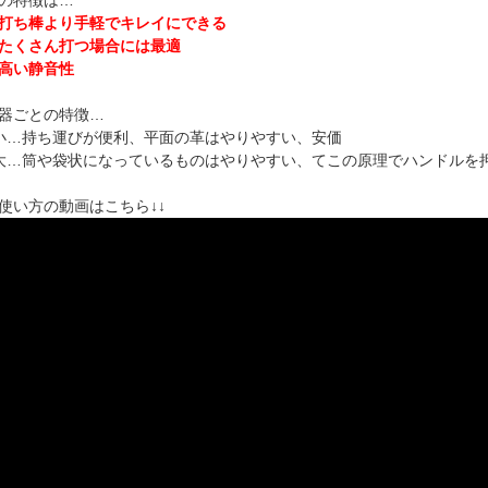
の特徴は…
打ち棒より手軽でキレイにできる
たくさん打つ場合には最適
高い静音性
器ごとの特徴…
小…持ち運びが便利、平面の革はやりやすい、安価
大…筒や袋状になっているものはやりやすい、てこの原理でハンドルを
↓使い方の動画はこちら↓↓