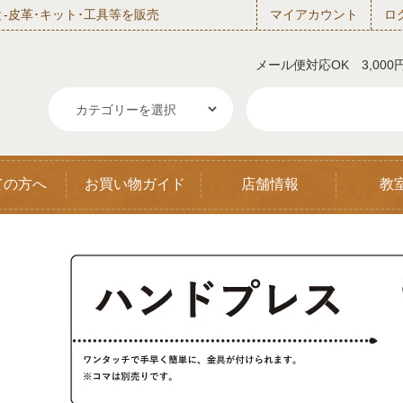
‐皮革･キット･工具等を販売
マイアカウント
ロ
メール便対応OK 3,00
ての方へ
お買い物ガイド
店舗情報
教