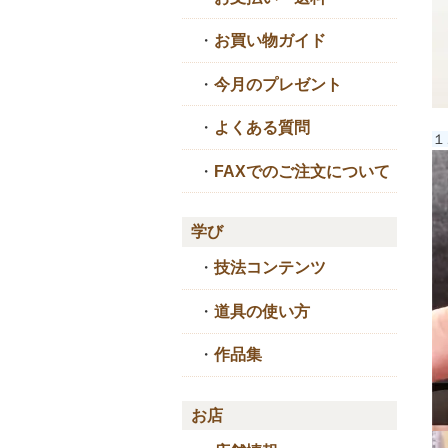
・
お買い物ガイド
・
今月のプレゼント
・
よくある質問
１
・
FAXでのご注文について
学び
・
技法コンテンツ
・
道具の使い方
・
作品集
お店