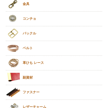
金具
コンチョ
バックル
ベルト
革ひも
レース
副資材
ファスナー
レザー
チャーム