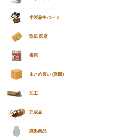
半製品
中パーツ
型紙 図案
書籍
まとめ買い
(業販)
加工
完成品
廃盤商品