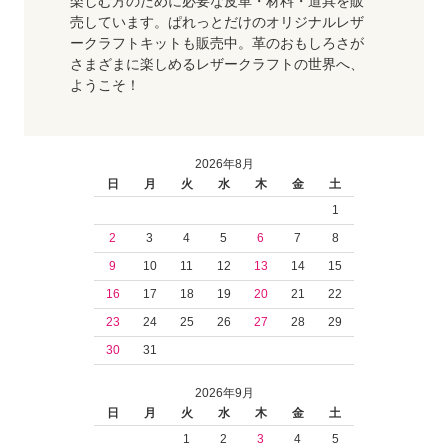
楽しむ方のために必要な皮革・材料・道具を販
売しています。ぱれっとだけのオリジナルレザ
ークラフトキットも販売中。革のおもしろさが
さまざまに楽しめるレザークラフトの世界へ、
ようこそ！
2026年8月
日
月
火
水
木
金
土
1
2
3
4
5
6
7
8
9
10
11
12
13
14
15
16
17
18
19
20
21
22
23
24
25
26
27
28
29
30
31
2026年9月
日
月
火
水
木
金
土
1
2
3
4
5