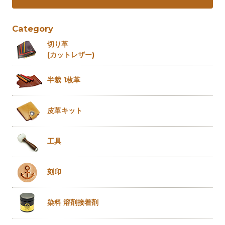
Category
切り革
(カットレザー)
半裁 1枚革
皮革キット
工具
刻印
染料 溶剤
接着剤