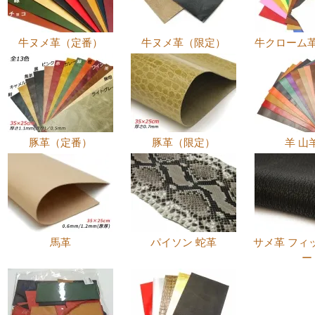
牛ヌメ革（定番）
牛ヌメ革（限定）
牛クローム
豚革（定番）
豚革（限定）
羊 山
馬革
パイソン 蛇革
サメ革 フィ
ー