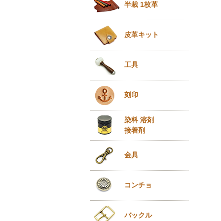
半裁 1枚革
皮革キット
工具
刻印
染料 溶剤
接着剤
金具
コンチョ
バックル