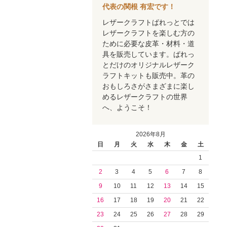
代表の関根 有宏です！
レザークラフトぱれっとでは
レザークラフトを楽しむ方の
ために必要な皮革・材料・道
具を販売しています。ぱれっ
とだけのオリジナルレザーク
ラフトキットも販売中。革の
おもしろさがさまざまに楽し
めるレザークラフトの世界
へ、ようこそ！
2026年8月
日
月
火
水
木
金
土
1
2
3
4
5
6
7
8
9
10
11
12
13
14
15
16
17
18
19
20
21
22
23
24
25
26
27
28
29