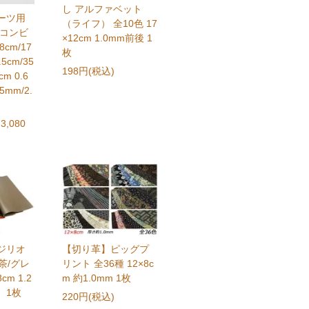
し アルファベット
ーツ用
（ライフ） 全10色 17
 コンビ
×12cm 1.0mm前後 1
8cm/17
枚
.5cm/35
198円(税込)
cm 0.6
5mm/2.
3,080
ジリオ
【切り革】ピッグプ
焦茶/グレ
リント 全36種 12×8c
cm 1.2
m 約1.0mm 1枚
 1枚
220円(税込)