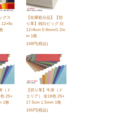
ッグス
【在庫処分品】【切
12×8c
り革】純白ピッグ 白
1枚
12×8cm 0.8mm/1.2m
m 1枚
158円(税込)
床（ド
【切り革】牛床（ド
色 25×
エリア） 全18色 25×
m 1枚
17.5cm 1.5mm 1枚
165円(税込)