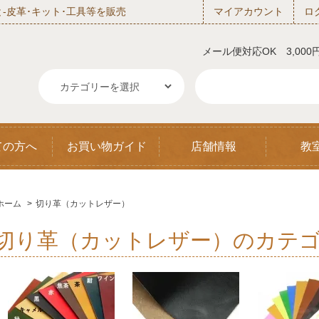
‐皮革･キット･工具等を販売
マイアカウント
ロ
メール便対応OK 3,00
ての方へ
お買い物ガイド
店舗情報
教
ホーム
>
切り革（カットレザー）
切り革（カットレザー）のカテ