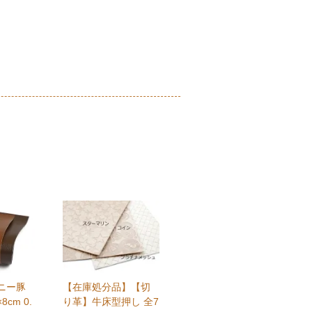
ニー豚
【在庫処分品】【切
8cm 0.
り革】牛床型押し 全7