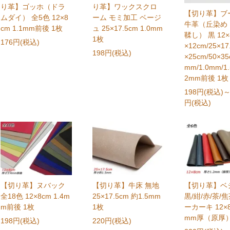
り革】ゴッホ（ドラ
り革】ワックスクロ
【切り革】ブ
ムダイ） 全5色 12×8
ーム モミ加工 ベージ
牛革（丘染め
cm 1.1mm前後 1枚
ュ 25×17.5cm 1.0mm
鞣し） 黒 12×
1枚
176円(税込)
×12cm/25×17
198円(税込)
×25cm/50×35
mm/1.0mm/1.
2mm前後 1枚
198円(税込)
～
円(税込)
【切り革】ヌバック
【切り革】牛床 無地
【切り革】ベ
全18色 12×8cm 1.4m
25×17.5cm 約1.5mm
黒/紺/赤/茶/
m前後 1枚
1枚
ーカーキ 12×8
mm厚（原厚）
198円(税込)
220円(税込)