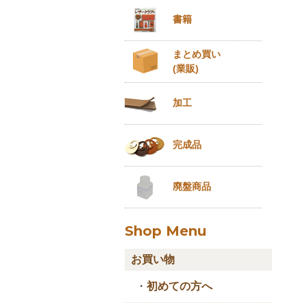
書籍
まとめ買い
(業販)
加工
完成品
廃盤商品
Shop Menu
お買い物
・
初めての方へ