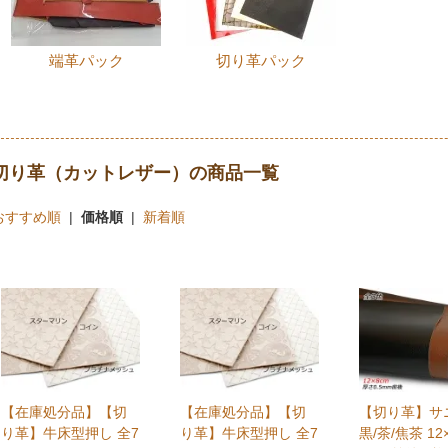
端革パック
切り革パック
切り革（カットレザー）の商品一覧
おすすめ順
|
価格順
|
新着順
【在庫処分品】【切
【在庫処分品】【切
【切り革】サ
り革】牛床型押し 全7
り革】牛床型押し 全7
黒/茶/焦茶 12×