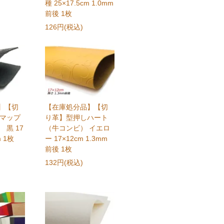
種 25×17.5cm 1.0mm
前後 1枚
126円(税込)
】【切
【在庫処分品】【切
 マップ
り革】型押しハート
 黒 17
（牛コンビ） イエロ
m 1枚
ー 17×12cm 1.3mm
前後 1枚
132円(税込)