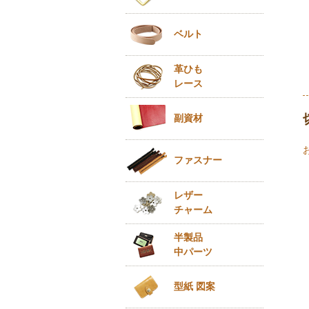
ベルト
革ひも
レース
副資材
ファスナー
レザー
チャーム
半製品
中パーツ
型紙 図案