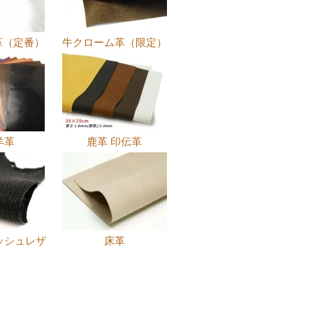
革（定番）
牛クローム革（限定）
羊革
鹿革 印伝革
ッシュレザ
床革