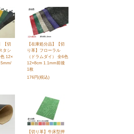
】【切
【在庫処分品】【切
スタシ
り革】フローラル
色 12×
（ドラムダイ） 全6色
.5mm/
12×8cm 1.1mm前後
1枚
176円(税込)
【切り革】牛床型押