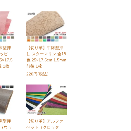
床型押
【切り革】牛床型押
ハッピ
し スターマリン 全18
×17.5
色 25×17.5cm 1.5mm
後 1枚
前後 1枚
220円(税込)
床型押
【切り革】アルファ
目（ウッ
ベット（クロッタ