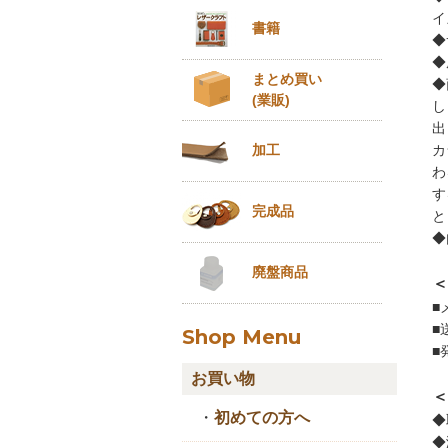
イ
書籍
◆
◆
まとめ買い
◆
(業販)
し
出
カ
加工
わ
す
完成品
と
◆
廃盤商品
＜
■
■
Shop Menu
■
お買い物
＜
・
初めての方へ
◆
◆