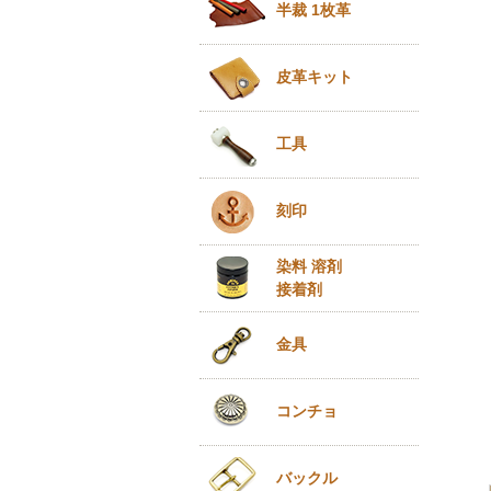
半裁 1枚革
皮革キット
工具
刻印
染料 溶剤
接着剤
金具
コンチョ
バックル