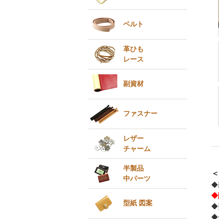
ベルト
革ひも
レース
副資材
ファスナー
レザー
チャーム
半製品
＜
中パーツ
◆
◆
型紙 図案
◆
◆