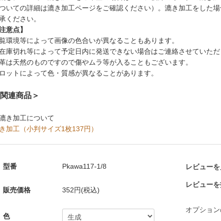
ついての詳細は漉き加工ページをご確認ください）。漉き加工をした場
承ください。
注意点】
覧環境等によって画像の色合いが異なることもあります。
在庫切れ等によって予定日内に発送できない場合はご連絡させていただ
革は天然のものですので傷やムラ等が入ることもございます。
ロットによって色・質感が異なることがあります。
関連商品＞
漉き加工について
き加工（小判サイズ1枚137円）
型番
Pkawa117-1/8
レビューを見
レビューを
販売価格
352円(税込)
オプション
色