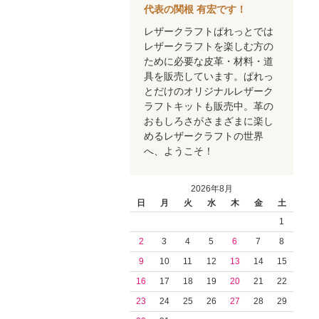
代表の関根 有宏です！
レザークラフトぱれっとでは
レザークラフトを楽しむ方の
ために必要な皮革・材料・道
具を販売しています。ぱれっ
とだけのオリジナルレザーク
ラフトキットも販売中。革の
おもしろさがさまざまに楽し
めるレザークラフトの世界
へ、ようこそ！
2026年8月
日
月
火
水
木
金
土
1
2
3
4
5
6
7
8
9
10
11
12
13
14
15
16
17
18
19
20
21
22
23
24
25
26
27
28
29