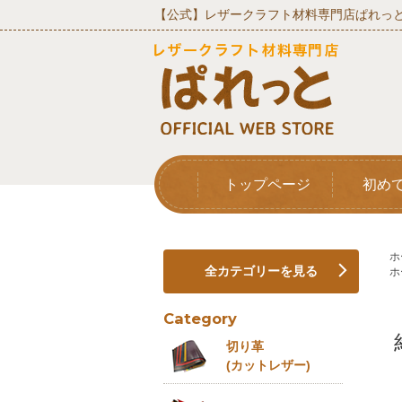
【公式】レザークラフト材料専門店ぱれっと
トップページ
初め
ホ
全カテゴリーを見る
ホ
Category
切り革
(カットレザー)