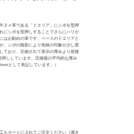
牛ヌメ革である「ドエリア」にシボを型押
れにシボを型押しすることでさらにハリが
にはお勧めの革です。ベースのドエリアと
が、シボの陰影により色味の印象が少し変
しており、圧縮されて表示の厚みより前後
リアに型押ししています。圧縮後の平均的な厚み
m→0.6mmとして表記しています。）
工もカートに入れてご注文ください（漉き