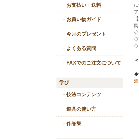
に
・
お支払い・送料
了
【
・
お買い物ガイド
閲
◇
・
今月のプレゼント
◇
◇
・
よくある質問
＜
・
FAXでのご注文について
◆
漉
学び
・
技法コンテンツ
・
道具の使い方
・
作品集