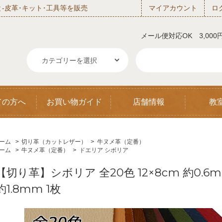
‐皮革･キット･工具等を販売
マイアカウント
ロ
メール便対応OK 3,00
ての方へ
お買い物ガイド
店舗情報
教
ーム
>
切り革（カットレザー）
>
牛ヌメ革（定番）
ーム
>
牛ヌメ革（定番）
>
ドエリア シボリア
【切り革】シボリア 全20色 12×8cm 約0.6m
約1.8mm 1枚