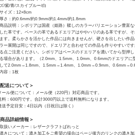
ズ/紫/青/スカイブルー/白
サイズ：12×8cm
厚さ：約0.6mm/約0.9mm/約1.4mm/約1.8mm
商品説明：シボリアは国産（姫路）鞣しのカラーバリエーション豊富な
した革です。ベースの革であるドエリアはややハリのある革ですが、そ
ます。柔らかさを活かした作品には向きませんが、硬さを出したい作品
ラー展開は同じですので、ドエリアと合わせての作品も作りやすいです
る点ご注意ください。シボリアはベースのドエリアを漉いてから型押し
る場合があります。（2.0mm、1.5mm、1.0mm、0.6mmのドエ
して2.0mm→1.8mm、1.5mm→1.4mm、1.0mm→0.9mm、0.6m
内容：1枚
配送について＞
メール便について：メール便（220円）対応商品です。
送料：600円です。合計3000円以上で送料無料になります。
発送予定目安：4日以内（日祝日は除く）
商品詳細情報＞
取扱いメーカー：レザークラフトぱれっと
漉きについて：漉き加工をご希望の場合はページ後方のリンクの漉き加