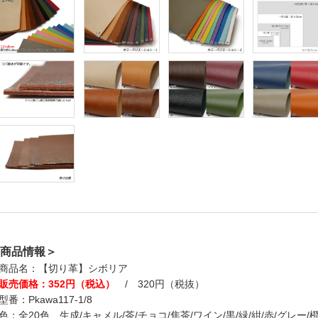
商品情報＞
商品名：【切り革】シボリア
販売価格：352円（税込）
/ 320円（税抜）
型番：Pkawa117-1/8
色：全20色、生成/キャメル/茶/チョコ/焦茶/ワイン/黒/緑/紺/赤/グレー